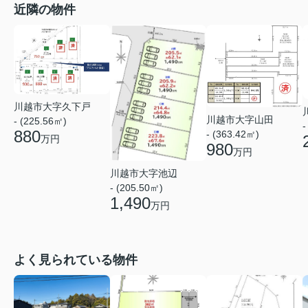
近隣の物件
川越市大字久下戸
川越市大字山田
- (225.56㎡)
-
880
- (363.42㎡)
万円
980
万円
川越市大字池辺
- (205.50㎡)
1,490
万円
よく見られている物件