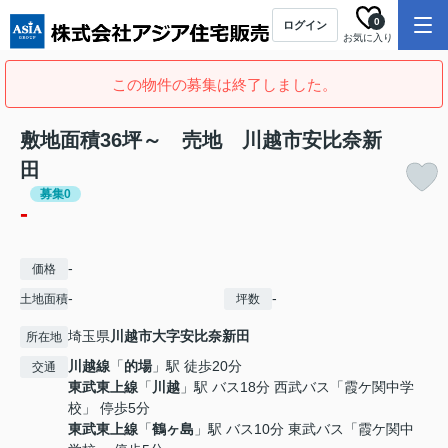
0
ログイン
お気に入り
この物件の募集は終了しました。
敷地面積36坪～ 売地 川越市安比奈新
田
募集0
-
-
価格
-
-
土地面積
坪数
埼玉県
川越市
大字安比奈新田
所在地
川越線
「
的場
」駅 徒歩20分
交通
東武東上線
「
川越
」駅 バス18分 西武バス「霞ケ関中学
校」 停歩5分
東武東上線
「
鶴ヶ島
」駅 バス10分 東武バス「霞ケ関中