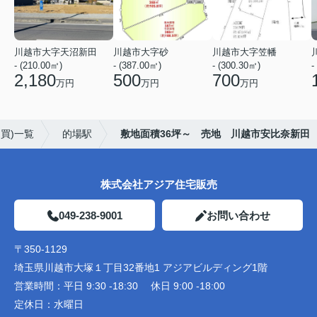
川越市大字天沼新田
川越市大字砂
川越市大字笠幡
- (210.00㎡)
- (387.00㎡)
- (300.30㎡)
-
2,180
500
700
万円
万円
万円
買)一覧
的場駅
敷地面積36坪～ 売地 川越市安比奈新田
株式会社アジア住宅販売
049-238-9001
お問い合わせ
〒350-1129
埼玉県川越市大塚１丁目32番地1 アジアビルディング1階
営業時間：
平日 9:30 -18:30 休日 9:00 -18:00
定休日：
水曜日