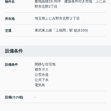
敷地面積19.35坪 建築条件付き売地 ふじみ
物件名
野市北野2丁目
埼玉県
ふじみ野市
北野
２丁目
所在地
東武東上線
「
上福岡
」駅 徒歩10分
交通
設備条件
閑静な住宅地
設備条件
都市ガス
公営水道
公共下水
電気有
-
設備(その他)