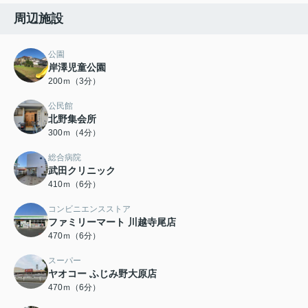
周辺施設
公園
岸澤児童公園
200ｍ（3分）
公民館
北野集会所
300ｍ（4分）
総合病院
武田クリニック
410ｍ（6分）
コンビニエンスストア
ファミリーマート 川越寺尾店
470ｍ（6分）
スーパー
ヤオコー ふじみ野大原店
470ｍ（6分）