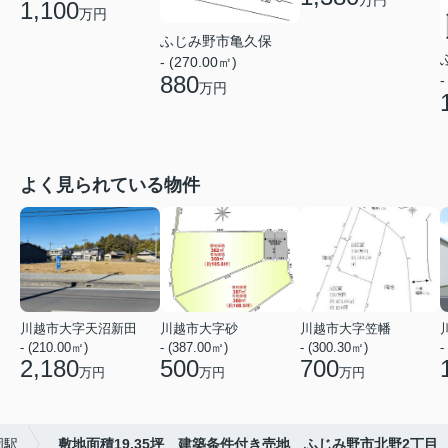
1,100
万円
ふじみ野市亀久保
- (270.00㎡)
880
-
万円
よく見られている物件
川越市大字天沼新田
川越市大字砂
川越市大字笠幡
- (210.00㎡)
- (387.00㎡)
- (300.30㎡)
-
2,180
500
700
万円
万円
万円
岡駅
敷地面積19.35坪 建築条件付き売地 ふじみ野市北野2丁目