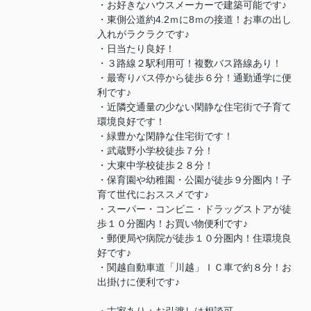
・お好きなハウスメーカーで建築可能です♪
・東側公道約4.2ｍに8ｍの接道！お車の出し
入れがラクラクです♪
・日当たり良好！
・３路線２駅利用可！複数バス路線あり！
・最寄りバス停から徒歩６分！通勤通学に便
利です♪
・近隣交通量の少ない閑静な住宅街で子育て
環境良好です！
・緑豊かな閑静な住宅街です！
・武蔵野小学校徒歩７分！
・大東中学校徒歩２８分！
・保育園や幼稚園・公園が徒歩９分圏内！子
育て世代におススメです♪
・スーパー・コンビニ・ドラッグストアが徒
歩１０分圏内！お買い物便利です♪
・郵便局や病院が徒歩１０分圏内！住環境良
好です♪
・関越自動車道「川越」ＩＣ車で約８分！お
出掛けに便利です♪