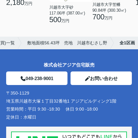
2,180
万円
川越市大字笠幡
川越市大字砂
90.84坪 (300.30㎡)
117.06坪 (387.00㎡)
700
500
万円
万円
買)一覧
敷地面積56.43坪 売地 川越市むさし野
全1区画
株式会社アジア住宅販売
049-238-9001
お問い合わせ
〒350-1129
埼玉県川越市大塚１丁目32番地1 アジアビルディング1階
営業時間：
平日 9:30 -18:30 休日 9:00 -18:00
定休日：
水曜日