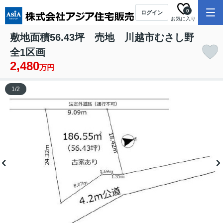
0
ログイン
お気に入り
敷地面積56.43坪 売地 川越市むさし野
全1区画
2,480
万円
1
/
2