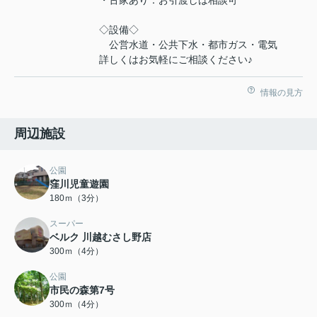
・古家あり：お引渡しは相談可
◇設備◇
公営水道・公共下水・都市ガス・電気
詳しくはお気軽にご相談ください♪
情報の見方
周辺施設
公園
窪川児童遊園
180ｍ（3分）
スーパー
ベルク 川越むさし野店
300ｍ（4分）
公園
市民の森第7号
300ｍ（4分）