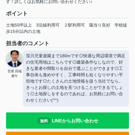
す！詳しくはお気軽にお問い合わせください♪
ポイント
土地50坪以上
3沿線利用可
２駅利用可
陽当り良好
学校徒
歩15分以内の土地
担当者のコメント
窪川児童遊園まで180mです◎快適な周辺環境で満足
の住宅用地はこちらです◎建築条件なしなので、好
きな業者や間取りを自分で選ぶことができます◎工
営業 田端
事自体も進めやすく、工事時間も短くなりやすい平
勇午
坦地です◎たくさんの土地情報を扱う当社でなら、
きっとお探しの土地を見つけることができるでしょ
う◎土地探しをするのであれば、お気軽にお問い合
わせください(^^)
LINEからお問い合わせ
無料