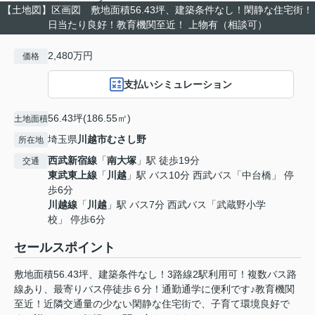
【土地図】区画図 敷地面積56.43坪、建築条件なし！閑静な住宅街！
日当たり良好！教育機関至近！ 上物有（相談可）
2,480万円
価格
支払いシミュレーション
56.43坪(186.55㎡)
土地面積
埼玉県
川越市
むさし野
所在地
西武新宿線
「
南大塚
」駅 徒歩19分
交通
東武東上線
「
川越
」駅 バス10分 西武バス「中台橋」 停
歩6分
川越線
「
川越
」駅 バス7分 西武バス「武蔵野小学
校」 停歩6分
セールスポイント
敷地面積56.43坪、建築条件なし！3路線2駅利用可！複数バス路
線あり、最寄りバス停徒歩６分！通勤通学に便利です♪教育機関
至近！近隣交通量の少ない閑静な住宅街で、子育て環境良好で