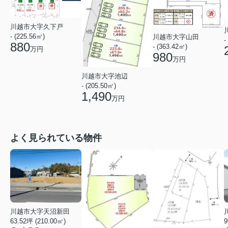
川越市大字久下戸
- (225.56㎡)
川越市大字山田
-
880
- (363.42㎡)
万円
980
万円
川越市大字池辺
- (205.50㎡)
1,490
万円
よく見られている物件
川越市大字天沼新田
9
63.52坪 (210.00㎡)