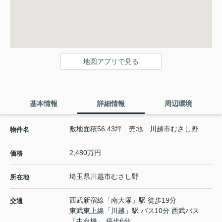
地図アプリで見る
基本情報
詳細情報
周辺環境
敷地面積56.43坪 売地 川越市むさし野
物件名
2,480万円
価格
埼玉県
川越市
むさし野
所在地
西武新宿線
「
南大塚
」駅 徒歩19分
交通
東武東上線
「
川越
」駅 バス10分 西武バス
「中台橋」 停歩6分