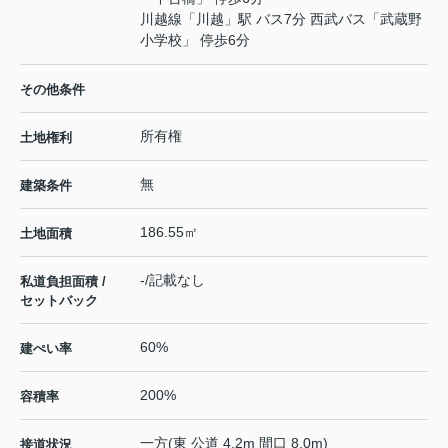
川越線
「
川越
」駅 バス7分 西武バス「武蔵野
小学校」 停歩6分
その他条件
所有権
土地権利
無
建築条件
186.55㎡
土地面積
-/記載なし
私道負担面積 /
セットバック
60%
建ぺい率
200%
容積率
一方(東 公道 4.2m 間口 8.0m)
接道状況