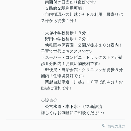
・南西付き日当たり良好です♪
・３路線２駅利用可能！
・市内循環バス川越シャトル利用、最寄りバ
ス停から徒歩４分！
・大塚小学校徒歩１３分！
・野田中学校徒歩１７分！
・幼稚園や保育園・公園が徒歩１０分圏内！
子育て世代におススメです♪
・スーパー・コンビニ・ドラッグストアが徒
歩５分圏内！お買い物便利です♪
・郵便局・自治会館・クリニックが徒歩５分
圏内！住環境良好です♪
・関越自動車道「川越」ＩＣ車で約４分！お
出掛に便利です♪
◇設備◇
公営水道・本下水・ガス新設済
詳しくはお気軽にご相談ください♪
情報の見方