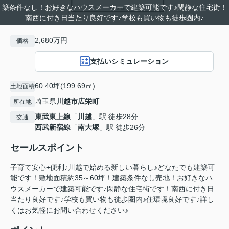
築条件なし！お好きなハウスメーカーで建築可能です♪閑静な住宅街！
南西に付き日当たり良好です♪学校も買い物も徒歩圏内♪
2,680万円
価格
支払いシミュレーション
60.40坪(199.69㎡)
土地面積
埼玉県
川越市
広栄町
所在地
東武東上線
「
川越
」駅 徒歩28分
交通
西武新宿線
「
南大塚
」駅 徒歩26分
セールスポイント
子育て安心+便利♪川越で始める新しい暮らし♪どなたでも建築可
能です！敷地面積約35～60坪！建築条件なし売地！お好きなハ
ウスメーカーで建築可能です♪閑静な住宅街です！南西に付き日
当たり良好です♪学校も買い物も徒歩圏内♪住環境良好です♪詳し
くはお気軽にお問い合わせください♪