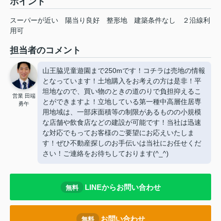
ポイント
スーパーが近い
陽当り良好
整形地
建築条件なし
２沿線利
用可
担当者のコメント
山王脇児童遊園まで250mです！コチラは売地の情報
となっています！土地購入をお考えの方は是非！平
坦地なので、買い物のときの道のりで負担抑えるこ
営業 田端
とができますよ！立地している第一種中高層住居専
勇午
用地域は、一部床面積等の制限があるものの小規模
な店舗や飲食店などの建設が可能です！当社は迅速
な対応でもってお客様のご要望にお応えいたしま
す！ぜひ不動産探しのお手伝いは当社にお任せくだ
さい！ご連絡をお待ちしております(^_^)
LINEからお問い合わせ
無料
お問い合わせ
無料