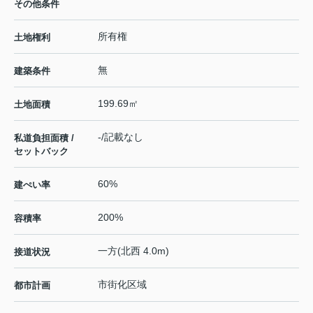
その他条件
所有権
土地権利
無
建築条件
199.69㎡
土地面積
-/記載なし
私道負担面積 /
セットバック
60%
建ぺい率
200%
容積率
一方(北西 4.0m)
接道状況
市街化区域
都市計画