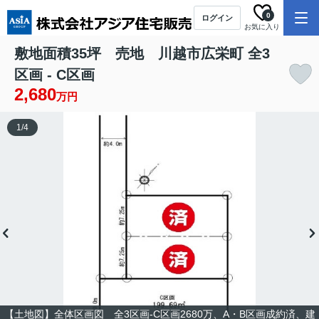
0
ログイン
お気に入り
敷地面積35坪 売地 川越市広栄町 全3
区画 - C区画
2,680
万円
1
/
4
【土地図】全体区画図 全3区画-C区画2680万、A・B区画成約済、建