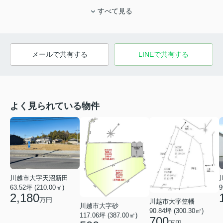
すべて見る
メールで共有する
LINEで共有する
よく見られている物件
川越市大字天沼新田
9
63.52坪 (210.00㎡)
2,180
万円
川越市大字笠幡
川越市大字砂
90.84坪 (300.30㎡)
117.06坪 (387.00㎡)
700