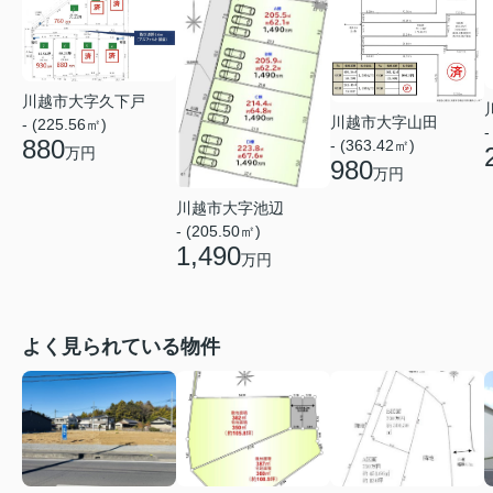
川越市大字久下戸
川越市大字山田
- (225.56㎡)
-
880
- (363.42㎡)
万円
980
万円
川越市大字池辺
- (205.50㎡)
1,490
万円
よく見られている物件