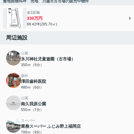
敷地面積86坪 売地 川越市古市場の販売中物件
全1区画
330万円
86.42坪(285.70㎡)
周辺施設
公園
氷川神社児童遊園（古市場）
350ｍ（5分）
歯科
澤田歯科医院
480ｍ（6分）
公園
南久我原公園
550ｍ（7分）
スーパー
業務スーパー ふじみ野上福岡店
700ｍ（9分）