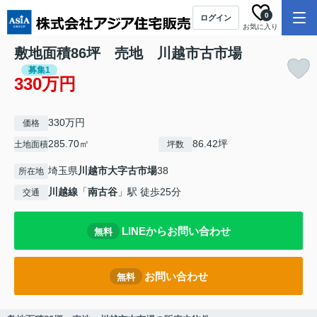
0
ログイン
お気に入り
敷地面積86坪 売地 川越市古市場
募集1
330万円
330万円
価格
285.70㎡
86.42坪
土地面積
坪数
埼玉県
川越市
大字古市場
38
所在地
川越線
「
南古谷
」駅 徒歩25分
交通
LINEからお問い合わせ
無料
お問い合わせ
無料