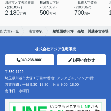
川越市大字天沼新田
川越市大字砂
川越市大字笠幡
- (210.00㎡)
- (387.00㎡)
- (300.30㎡)
-
2,180
500
700
万円
万円
万円
地(売買)一覧
南古谷駅
敷地面積86坪 売地 川越市古市場
株式会社アジア住宅販売
049-238-9001
お問い合わせ
〒350-1129
埼玉県川越市大塚１丁目32番地1 アジアビルディング1階
営業時間：
平日 9:30 -18:30 休日 9:00 -18:00
定休日：
水曜日