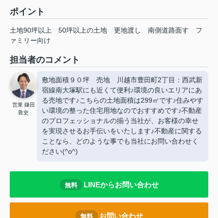
ポイント
土地90坪以上
50坪以上の土地
更地渡し
南側道路面す
フ
ァミリー向け
担当者のコメント
敷地面積９０坪 売地 川越市豊田町2丁目：西武新
宿線南大塚駅にも近くて便利♪環境の良いエリアにあ
る売地です♪こちらの土地面積は299㎡です♪住みやす
営業 鎌田
い環境の整った住宅用地なのでおすすめです♪不動産
敦史
のプロフェッショナルの揃う当社が、お客様の幸せ
を実現させるお手伝いをいたします♪不動産に関する
ことなら、どのような事でも当社にお問い合わせく
ださい(^o^)
LINEからお問い合わせ
無料
お問い合わせ
無料