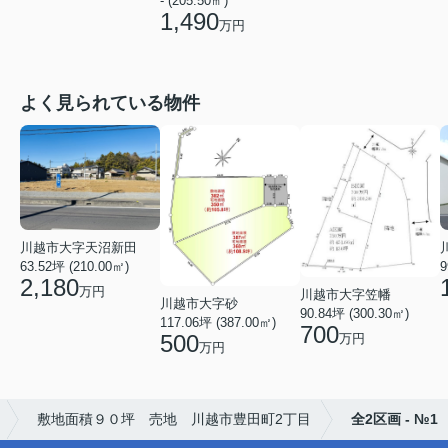
- (205.50㎡)
1,490
万円
よく見られている物件
川越市大字天沼新田
9
63.52坪 (210.00㎡)
2,180
万円
川越市大字笠幡
川越市大字砂
90.84坪 (300.30㎡)
117.06坪 (387.00㎡)
700
500
万円
万円
敷地面積９０坪 売地 川越市豊田町2丁目
全2区画 - №1