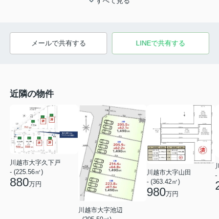
すべて見る
メールで共有する
LINEで共有する
近隣の物件
川越市大字久下戸
- (225.56㎡)
川越市大字山田
-
880
- (363.42㎡)
万円
980
万円
川越市大字池辺