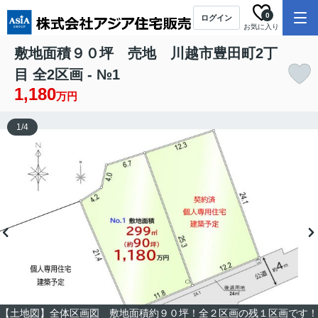
0
ログイン
お気に入り
敷地面積９０坪 売地 川越市豊田町2丁
目 全2区画 - №1
1,180
万円
1
/
4
【土地図】全体区画図 敷地面積約９０坪！全２区画の残１区画です！