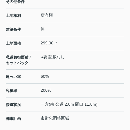
その他条件
所有権
土地権利
無
建築条件
299.00㎡
土地面積
-/要 記載なし
私道負担面積 /
セットバック
60%
建ぺい率
200%
容積率
一方(南 公道 2.8m 間口 11.8m)
接道状況
市街化調整区域
都市計画