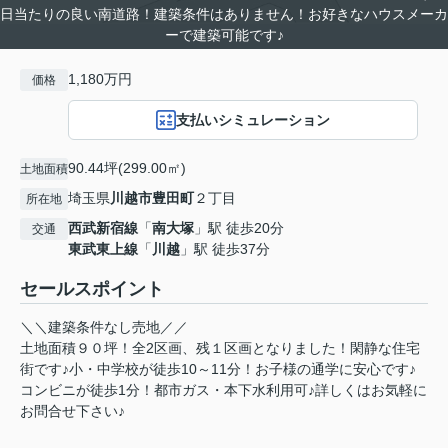
日当たりの良い南道路！建築条件はありません！お好きなハウスメーカ
ーで建築可能です♪
1,180万円
価格
支払いシミュレーション
90.44坪(299.00㎡)
土地面積
埼玉県
川越市
豊田町
２丁目
所在地
西武新宿線
「
南大塚
」駅 徒歩20分
交通
東武東上線
「
川越
」駅 徒歩37分
セールスポイント
＼＼建築条件なし売地／／
土地面積９０坪！全2区画、残１区画となりました！閑静な住宅
街です♪小・中学校が徒歩10～11分！お子様の通学に安心です♪
コンビニが徒歩1分！都市ガス・本下水利用可♪詳しくはお気軽に
お問合せ下さい♪