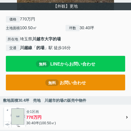
【外観】更地
770万円
価格
100.50㎡
30.40坪
土地面積
坪数
埼玉県
川越市
大字的場
所在地
川越線
「
的場
」駅 徒歩16分
交通
LINEからお問い合わせ
無料
お問い合わせ
無料
敷地面積30.4坪 売地 川越市的場の販売中物件
全1区画
770万円
30.40坪(100.50㎡)