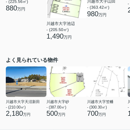
川越市大字山田
- (225.56㎡)
-
880
- (363.42㎡)
万円
980
万円
川越市大字池辺
- (205.50㎡)
1,490
万円
よく見られている物件
川越市大字天沼新田
川越市大字砂
川越市大字笠幡
- (210.00㎡)
- (387.00㎡)
- (300.30㎡)
-
2,180
500
700
万円
万円
万円