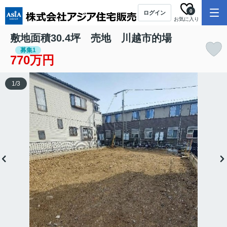
0
ログイン
お気に入り
敷地面積30.4坪 売地 川越市的場
募集1
770万円
1
/
3