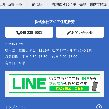
土地(売買)一覧
的場駅
敷地面積30.4坪 売地 川越市的場
株式会社アジア住宅販売
049-238-9001
お問い合わせ
〒350-1129
埼玉県川越市大塚１丁目32番地1 アジアビルディング1階
営業時間：
平日 9:30 -18:30 休日 9:00 -18:00
定休日：
水曜日
トップページ