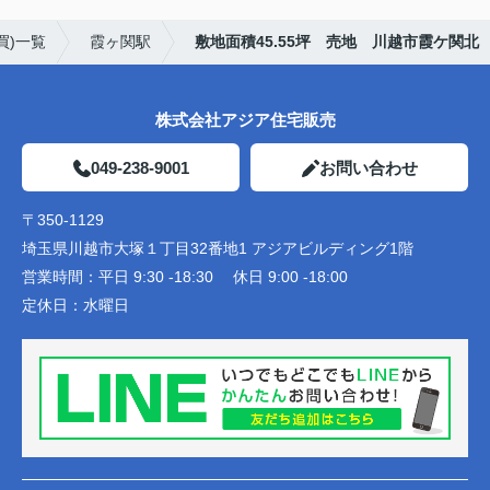
買)一覧
霞ヶ関駅
敷地面積45.55坪 売地 川越市霞ケ関北
株式会社アジア住宅販売
049-238-9001
お問い合わせ
〒350-1129
埼玉県川越市大塚１丁目32番地1 アジアビルディング1階
営業時間：
平日 9:30 -18:30 休日 9:00 -18:00
定休日：
水曜日