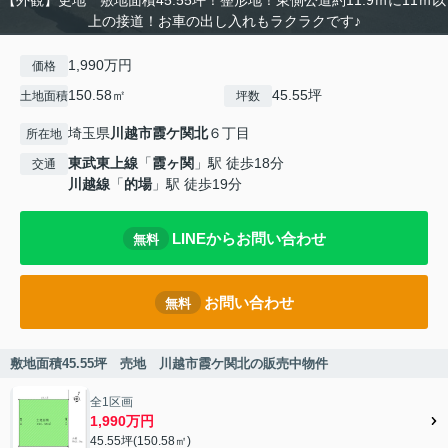
【外観】更地 敷地面積45.55坪！整形地！東側公道約11.9ｍに11ｍ以
上の接道！お車の出し入れもラクラクです♪
1,990万円
価格
150.58㎡
45.55坪
土地面積
坪数
埼玉県
川越市
霞ケ関北
６丁目
所在地
東武東上線
「
霞ヶ関
」駅 徒歩18分
交通
川越線
「
的場
」駅 徒歩19分
LINEからお問い合わせ
無料
お問い合わせ
無料
敷地面積45.55坪 売地 川越市霞ケ関北の販売中物件
全1区画
1,990万円
45.55坪(150.58㎡)