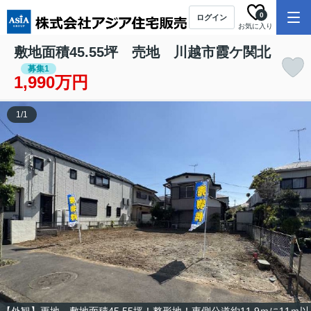
0
ログイン
お気に入り
敷地面積45.55坪 売地 川越市霞ケ関北
募集1
1,990万円
1
/
1