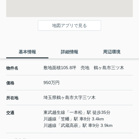
地図アプリで見る
基本情報
詳細情報
周辺環境
敷地面積105.8坪 売地 鶴ヶ島市三ツ木
物件名
950万円
価格
埼玉県
鶴ヶ島市
大字三ツ木
所在地
東武越生線
「
一本松
」駅 徒歩35分
交通
川越線
「
笠幡
」駅 車8分 3.4km
川越線
「
武蔵高萩
」駅 車9分 3.9km