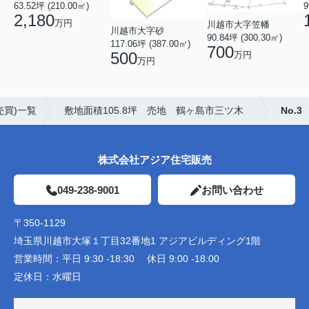
9
63.52坪 (210.00㎡)
2,180
万円
川越市大字笠幡
川越市大字砂
90.84坪 (300.30㎡)
117.06坪 (387.00㎡)
700
500
万円
万円
売買)一覧
敷地面積105.8坪 売地 鶴ヶ島市三ツ木
No.3
株式会社アジア住宅販売
049-238-9001
お問い合わせ
〒350-1129
埼玉県川越市大塚１丁目32番地1 アジアビルディング1階
営業時間：
平日 9:30 -18:30 休日 9:00 -18:00
定休日：
水曜日