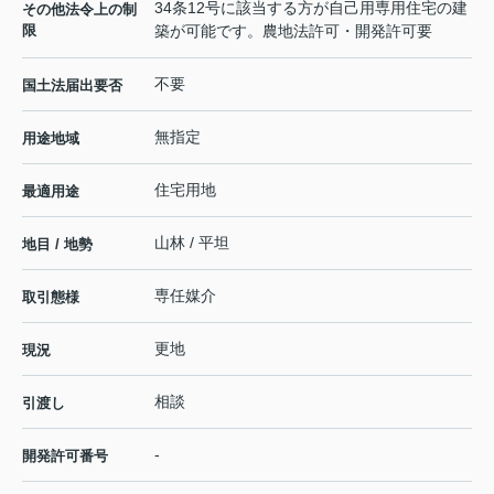
34条12号に該当する方が自己用専用住宅の建
その他法令上の制
限
築が可能です。農地法許可・開発許可要
不要
国土法届出要否
無指定
用途地域
住宅用地
最適用途
山林 / 平坦
地目 / 地勢
専任媒介
取引態様
更地
現況
相談
引渡し
-
開発許可番号