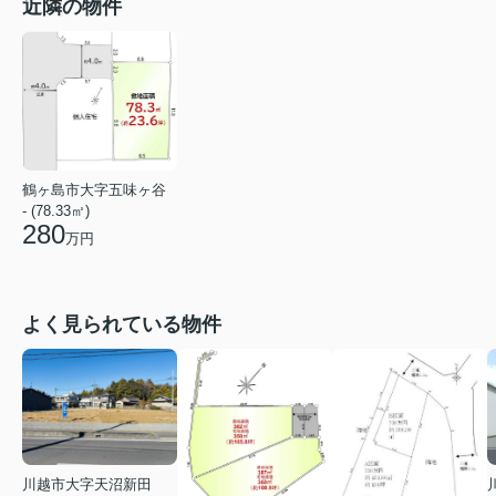
近隣の物件
鶴ヶ島市大字五味ヶ谷
- (78.33㎡)
280
万円
よく見られている物件
川越市大字天沼新田