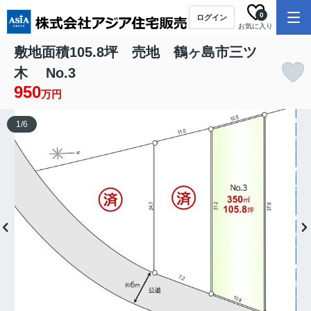
0
ログイン
お気に入り
敷地面積105.8坪 売地 鶴ヶ島市三ツ
木 No.3
950
万円
1
/
6