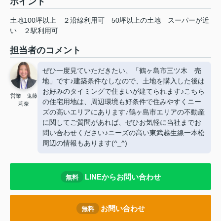
ポイント
土地100坪以上
２沿線利用可
50坪以上の土地
スーパーが近
い
２駅利用可
担当者のコメント
ぜひ一度見ていただきたい、「鶴ヶ島市三ツ木 売
地」です♪建築条件なしなので、土地を購入した後は
お好みのタイミングで住まいが建てられます♪こちら
営業 鬼藤
の住宅用地は、周辺環境も好条件で住みやすくニー
莉奈
ズの高いエリアにあります♪鶴ヶ島市エリアの不動産
に関してご質問があれば、ぜひお気軽に当社までお
問い合わせください♪ニーズの高い東武越生線一本松
周辺の情報もあります(^_^)
LINEからお問い合わせ
無料
お問い合わせ
無料