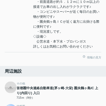
・前面道路が約５．１２ｍに１０ｍ以上の
接道でお車の出し入れがラクラクです♪
・コンビニやスーパーが近く毎日のお買い
物が便利です♪
・圏央鶴ヶ島ＩＣが近く遠方に出掛ける際
に便利です♪
・現況渡しです。
◇設備◇
公営水道・本下水・プロパンガス
詳しくはお気軽にお問い合わせください
情報の見方
周辺施設
その他
首都圏中央連絡自動車道(茅ヶ崎-大栄) 圏央鶴ヶ島IC 上
り(内回り) 入口
715ｍ（9分）