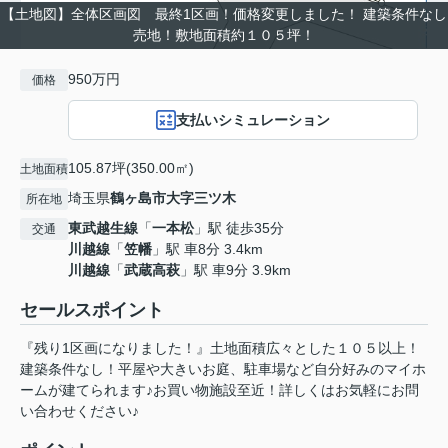
【土地図】全体区画図 最終1区画！価格変更しました！ 建築条件なし
売地！敷地面積約１０５坪！
950万円
価格
支払いシミュレーション
105.87坪(350.00㎡)
土地面積
埼玉県
鶴ヶ島市
大字三ツ木
所在地
東武越生線
「
一本松
」駅 徒歩35分
交通
川越線
「
笠幡
」駅 車8分 3.4km
川越線
「
武蔵高萩
」駅 車9分 3.9km
セールスポイント
『残り1区画になりました！』土地面積広々とした１０５以上！
建築条件なし！平屋や大きいお庭、駐車場など自分好みのマイホ
ームが建てられます♪お買い物施設至近！詳しくはお気軽にお問
い合わせください♪