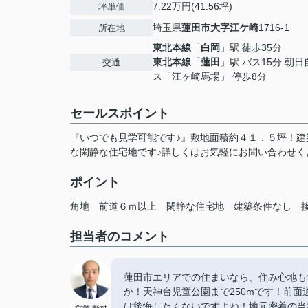
7.22万円(41.56坪)
坪単価
埼玉県
蓮田市
大字江ケ崎
1716-1
所在地
東北本線
「
白岡
」駅 徒歩35分
東北本線
「
蓮田
」駅 バス15分 朝
交通
ス「江ヶ崎馬場」 停歩8分
セールスポイント
『いつでも見学可能です♪』敷地面積約４１．５坪！
な閑静な住宅地です♪詳しくはお気軽にお問い合わせく
ポイント
角地
前道６ｍ以上
閑静な住宅地
建築条件なし
担当者のコメント
蓮田市エリアでの住まいなら、住み心地も
か！天神台児童公園まで250mです！前
は後悔したくないですよね！地元密着の当