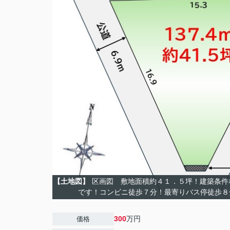
【土地図】
区画図 敷地面積約４１．５坪！建築条件
です！コンビニ徒歩７分！最寄りバス停徒歩８
300
万円
価格