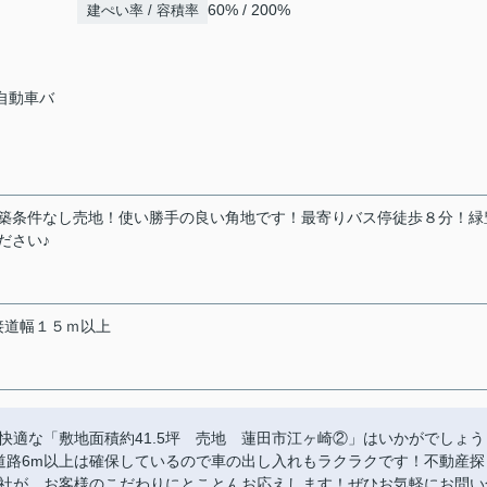
60% / 200%
建ぺい率 / 容積率
日自動車バ
建築条件なし売地！使い勝手の良い角地です！最寄りバス停徒歩８分！緑
ださい♪
接道幅１５ｍ以上
快適な「敷地面積約41.5坪 売地 蓮田市江ヶ崎②」はいかがでしょう
面道路6m以上は確保しているので車の出し入れもラクラクです！不動産探
社が、お客様のこだわりにとことんお応えします！ぜひお気軽にお問い