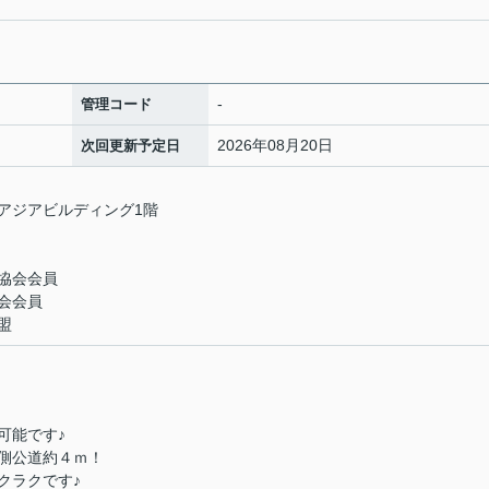
-
管理コード
2026年08月20日
次回更新予定日
 アジアビルディング1階
協会会員
会会員
盟
可能です♪
側公道約４ｍ！
クラクです♪