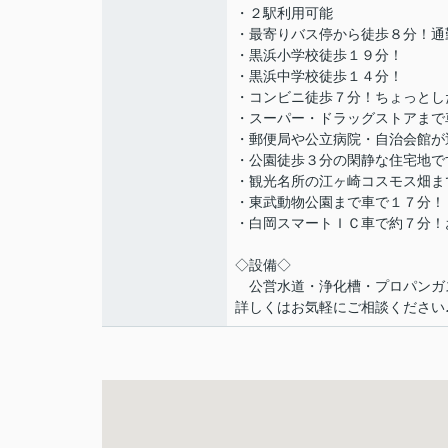
・２駅利用可能
・最寄りバス停から徒歩８分！通
・黒浜小学校徒歩１９分！
・黒浜中学校徒歩１４分！
・コンビニ徒歩７分！ちょっとし
・スーパー・ドラッグストアまで
・郵便局や公立病院・自治会館が
・公園徒歩３分の閑静な住宅地で
・観光名所の江ヶ崎コスモス畑ま
・東武動物公園まで車で１７分！
・白岡スマートＩＣ車で約７分！
◇設備◇
公営水道・浄化槽・プロパンガ
詳しくはお気軽にご相談ください