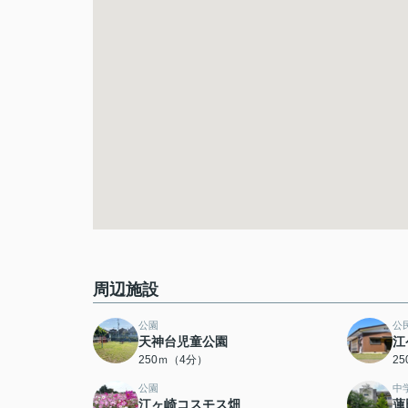
周辺施設
公園
公
天神台児童公園
江
250ｍ（4分）
2
公園
中
江ヶ崎コスモス畑
蓮