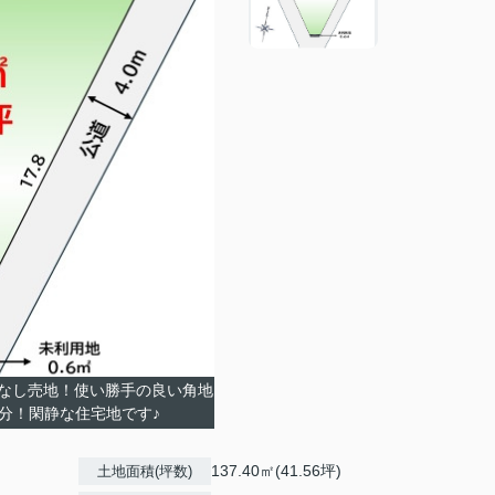
なし売地！使い勝手の良い角地
分！閑静な住宅地です♪
137.40㎡(41.56坪)
土地面積(坪数)