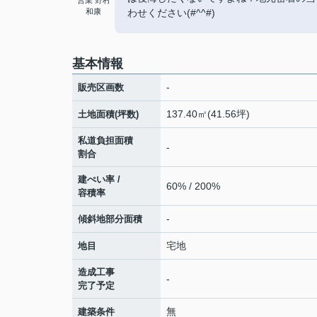
営業 野村
和康
わせください(#^^#)
基本情報
-
販売区画数
137.40㎡(41.56坪)
土地面積(坪数)
私道負担面積
-
割合
建ぺい率 /
60% / 200%
容積率
-
傾斜地部分面積
宅地
地目
造成工事
-
完了予定
無
建築条件