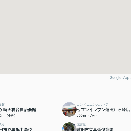
Google Ma
民館
コンビニエンスストア
ケ崎天神台自治会館
セブンイレブン蓮田江ヶ崎店
50ｍ（4分）
500ｍ（7分）
学校
保育園
田市立黒浜中学校
蓮田市立黒浜保育園