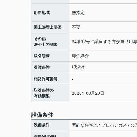
無指定
用途地域
不要
国土法届出要否
その他
34条12号に該当する方が自己
法令上の制限
専任媒介
取引態様
現況渡
引渡条件
-
開発許可番号
取引条件の
2026年08月20日
有効期限
設備条件
設備条件
閑静な住宅地 / プロパンガス / 公
設備(その他)
-