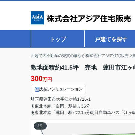
トップ
戸建てを探す
川越での不動産の売買の事なら株式会社アジア住宅販売
敷地面積約41.5坪 売地 蓮田市江ヶ
300
万円
支払いシミュレーション
埼玉県
蓮田市
大字江ケ崎
1716-1
東北本線「白岡」駅徒歩35分
東北本線「蓮田」駅バス15分朝日自動車バス「江ヶ
1
/
1