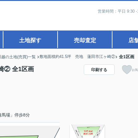
営業時間：平日 9:30 -
土地探す
売却査定
店
敷地面積約41.5坪 売地 蓮田市江ヶ崎②
全1区画
川越の土地(売買)一覧
崎② 全1区画
印刷する
お気
崎馬場」停歩8分