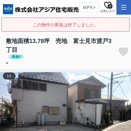
0
ログイン
お気に入り
この物件の募集は終了しました。
敷地面積13.79坪 売地 富士見市渡戸3
丁目
募集0
-
1
/
1