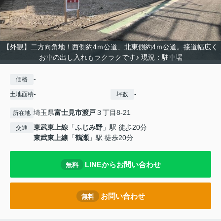
【外観】二方向角地！西側約4ｍ公道、北東側約4ｍ公道。接道幅広く
お車の出し入れもラクラクです♪ 現況：駐車場
-
価格
-
-
土地面積
坪数
埼玉県
富士見市
渡戸
３丁目8-21
所在地
東武東上線
「
ふじみ野
」駅 徒歩20分
交通
東武東上線
「
鶴瀬
」駅 徒歩20分
LINEからお問い合わせ
無料
お問い合わせ
無料