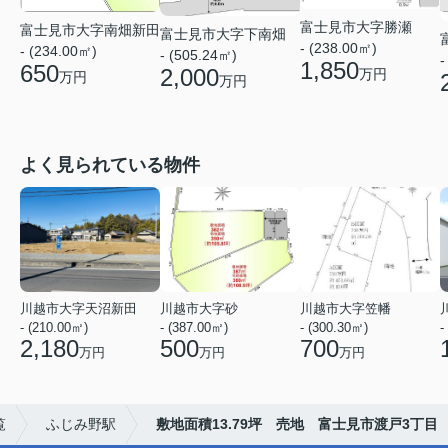
富士見市大字勝瀬
富士見市大字南畑新田
富士見市大字下南畑
- (238.00㎡)
- (234.00㎡)
- (505.24㎡)
-
1,850
650
2,000
万円
万円
万円
よく見られている物件
川越市大字天沼新田
川越市大字砂
川越市大字笠幡
- (210.00㎡)
- (387.00㎡)
- (300.30㎡)
-
2,180
500
700
万円
万円
万円
覧
ふじみ野駅
敷地面積13.79坪 売地 富士見市渡戸3丁目