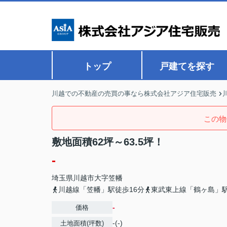
トップ
戸建てを探す
川越での不動産の売買の事なら株式会社アジア住宅販売
この物
敷地面積62坪～63.5坪！
-
埼玉県
川越市
大字笠幡
川越線「笠幡」駅徒歩16分
東武東上線「鶴ヶ島」駅
-
価格
-(-)
土地面積(坪数)