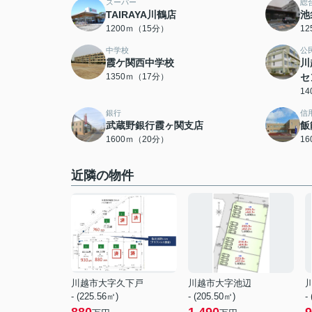
スーパー
総
TAIRAYA川鶴店
池
1200ｍ（15分）
1
中学校
公
霞ケ関西中学校
川
1350ｍ（17分）
セ
1
銀行
信
武蔵野銀行霞ヶ関支店
飯
1600ｍ（20分）
1
近隣の物件
川越市大字久下戸
川越市大字池辺
- (225.56㎡)
- (205.50㎡)
-