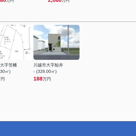
80
2,080
万円
万円
大字笠幡
川越市大字鯨井
.30㎡)
- (328.00㎡)
188
万円
万円