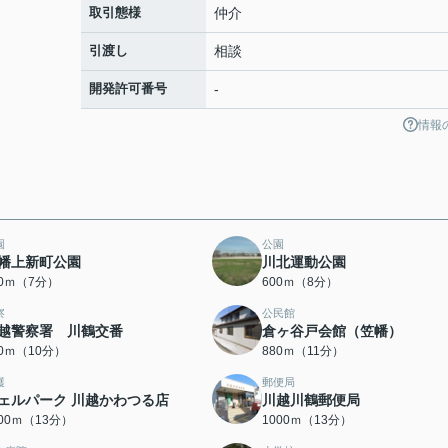
取引態様
仲介
引渡し
相談
開発許可番号
-
情報
園
公園
幡上新町公園
川北運動公園
00ｍ（7分）
600ｍ（8分）
察
公民館
越警察署 川鶴交番
倉ヶ谷戸会館（笠幡）
00ｍ（10分）
880ｍ（11分）
護
郵便局
ェルパーク 川越かわつる店
川越川鶴郵便局
000ｍ（13分）
1000ｍ（13分）