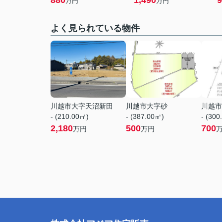
880
1,490
9
万円
万円
よく見られている物件
川越市大字天沼新田
川越市大字砂
川越市
- (210.00㎡)
- (387.00㎡)
- (300
2,180
500
700
万円
万円