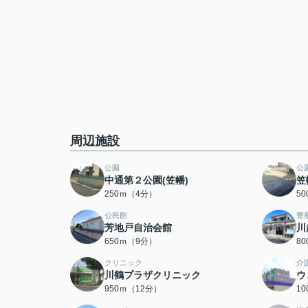
周辺施設
公園
公
中通第２公園(笠幡)
笠
250ｍ（4分）
5
公民館
警
芳地戸自治会館
川
650ｍ（9分）
8
クリニック
介
川鶴プラザクリニック
ウ
950ｍ（12分）
1