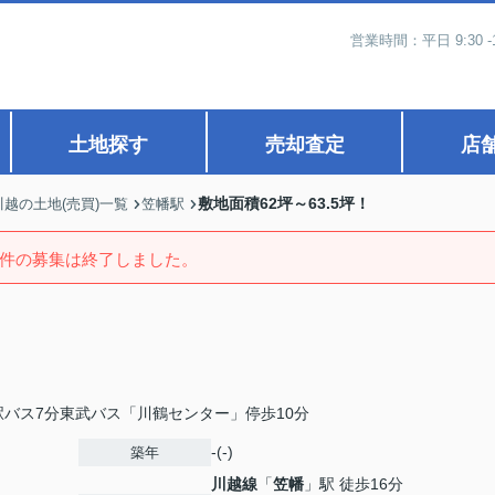
営業時間：平日 9:30 -
土地探す
売却査定
店
敷地面積62坪～63.5坪！
川越の土地(売買)一覧
笠幡駅
件の募集は終了しました。
バス7分東武バス「川鶴センター」停歩10分
-(-)
築年
川越線
「
笠幡
」駅 徒歩16分