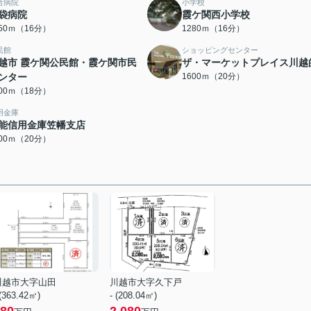
合病院
小学校
袋病院
霞ケ関西小学校
250ｍ（16分）
1280ｍ（16分）
民館
ショッピングセンター
越市 霞ケ関公民館・霞ケ関市民
ザ・マーケットプレイス川越
ンター
1600ｍ（20分）
400ｍ（18分）
用金庫
能信用金庫笠幡支店
600ｍ（20分）
川越市大字山田
川越市大字久下戸
 (363.42㎡)
- (208.04㎡)