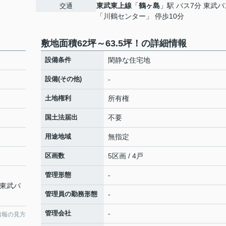
東武東上線
「
鶴ヶ島
」駅 バス7分 東武バ
交通
「川鶴センター」 停歩10分
敷地面積62坪～63.5坪！の詳細情報
設備条件
閑静な住宅地
設備(その他)
-
土地権利
所有権
国土法届出
不要
用途地域
無指定
区画数
5区画 / 4戸
管理形態
-
 東武バ
管理員の勤務形態
-
管理会社
-
情報の見方