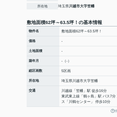
埼玉県
川越市
大字笠幡
所在地
敷地面積62坪～63.5坪！の基本情報
物件名
敷地面積62坪～63.5坪！
価格
-
土地面積
-
築年月
-（-）
総区画数
5区画
所在地
埼玉県
川越市
大字笠幡
交通
川越線
「
笠幡
」駅 徒歩16分
東武東上線
「
鶴ヶ島
」駅 バス7分
ス「川鶴センター」 停歩10分