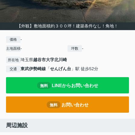
【外観】敷地面積約３００坪！建築条件なし！角地！
-
価格
-
-
土地面積
坪数
埼玉県
越谷市
大字北川崎
所在地
東武伊勢崎線
「
せんげん台
」駅 徒歩52分
交通
LINEからお問い合わせ
無料
お問い合わせ
無料
周辺施設