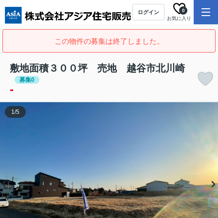
0
ログイン
お気に入り
この物件の募集は終了しました。
敷地面積３００坪 売地 越谷市北川崎
募集0
-
1
/
5