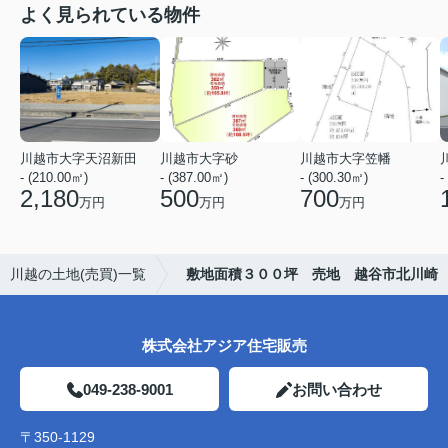
よく見られている物件
川越市大字天沼新田
川越市大字砂
川越市大字笠幡
- (210.00㎡)
- (387.00㎡)
- (300.30㎡)
-
2,180
500
700
万円
万円
万円
川越の土地(売買)一覧
敷地面積３００坪 売地 越谷市北川崎
株式会社アジア住宅販売
049-238-9001
お問い合わせ
〒350-1129