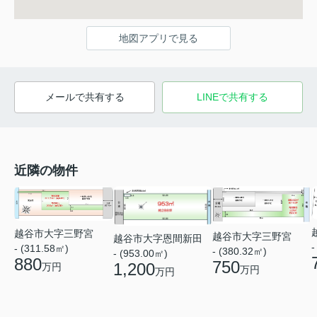
地図アプリで見る
メールで共有する
LINEで共有する
近隣の物件
越谷市大字三野宮
越谷市大字三野宮
越谷市大字恩間新田
-
- (311.58㎡)
- (380.32㎡)
- (953.00㎡)
880
750
1,200
万円
万円
万円