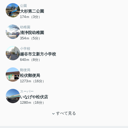
公園
大杉第二公園
174ｍ（3分）
幼稚園
清浄院幼稚園
354ｍ（5分）
小学校
越谷市立新方小学校
640ｍ（8分）
郵便局
松伏郵便局
1273ｍ（16分）
スーパー
いなげや松伏店
1280ｍ（16分）
すべて見る