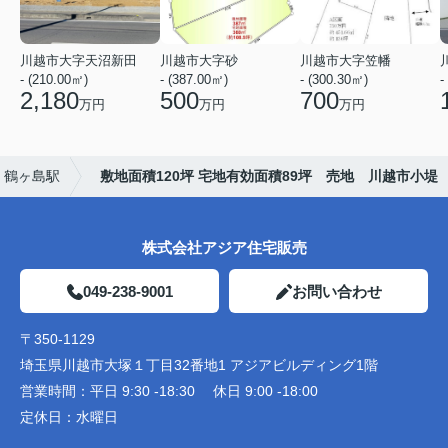
川越市大字天沼新田
川越市大字砂
川越市大字笠幡
- (210.00㎡)
- (387.00㎡)
- (300.30㎡)
-
2,180
500
700
万円
万円
万円
鶴ヶ島駅
敷地面積120坪 宅地有効面積89坪 売地 川越市小堤
株式会社アジア住宅販売
049-238-9001
お問い合わせ
〒350-1129
埼玉県川越市大塚１丁目32番地1 アジアビルディング1階
営業時間：
平日 9:30 -18:30 休日 9:00 -18:00
定休日：
水曜日