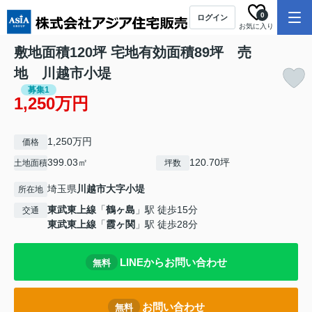
0
ログイン
お気に入り
敷地面積120坪 宅地有効面積89坪 売
地 川越市小堤
募集1
1,250万円
1,250万円
価格
399.03㎡
120.70坪
土地面積
坪数
埼玉県
川越市
大字小堤
所在地
東武東上線
「
鶴ヶ島
」駅 徒歩15分
交通
東武東上線
「
霞ヶ関
」駅 徒歩28分
LINEからお問い合わせ
無料
お問い合わせ
無料