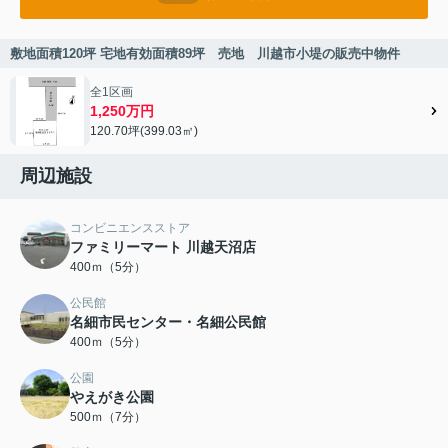
敷地面積120坪 宅地有効面積89坪 売地 川越市小堤の販売中物件
全1区画
1,250万円
120.70坪(399.03㎡)
周辺施設
コンビニエンスストア
ファミリーマート 川越天沼店
400ｍ（5分）
公民館
名細市民センター・名細公民館
400ｍ（5分）
公園
やえがき公園
500ｍ（7分）