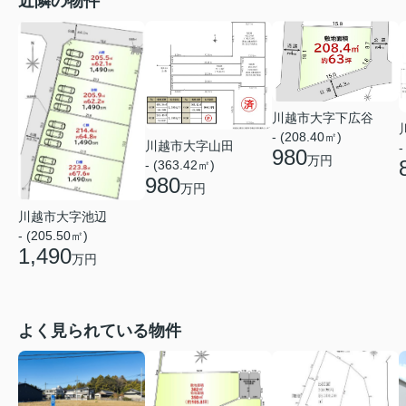
近隣の物件
川越市大字下広谷
- (208.40㎡)
川越市大字山田
-
980
万円
- (363.42㎡)
980
万円
川越市大字池辺
- (205.50㎡)
1,490
万円
よく見られている物件