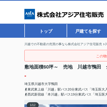
トップ
戸建てを探す
川越での不動産の売買の事なら株式会社アジア住宅販売
この物
敷地面積60坪～ 売地 川越市鴨田 
-
埼玉県
川越市
大字鴨田
東武東上線「川越」駅バス20分東武バス「埼玉医大
西武新宿線「本川越」駅バス19分東武バス「埼玉医
1
/
12