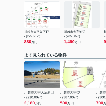
川越市大字久下戸
川越市大字池辺
- (225.56㎡)
- (205.50㎡)
-
880
1,490
9
万円
万円
よく見られている物件
川越市大字天沼新田
川越市大字砂
川越市
- (210.00㎡)
- (387.00㎡)
- (300
2,180
500
700
万円
万円