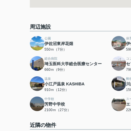
周辺施設
公園
保
伊佐沼東岸花畑
伊
550ｍ（7分）
5
総合病院
コ
埼玉医科大学総合医療センター
セ
660ｍ（9分）
7
温泉
郵
小江戸温泉 KASHIBA
川
910ｍ（12分）
1
中学校
ス
芳野中学校
エ
2100ｍ（27分）
2
近隣の物件