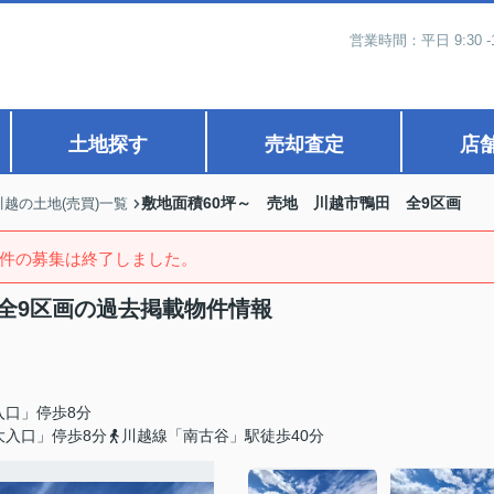
営業時間：平日 9:30 -
土地探す
売却査定
店
敷地面積60坪～ 売地 川越市鴨田 全9区画
川越の土地(売買)一覧
件の募集は終了しました。
全9区画の過去掲載物件情報
入口」停歩8分
大入口」停歩8分
川越線「南古谷」駅徒歩40分