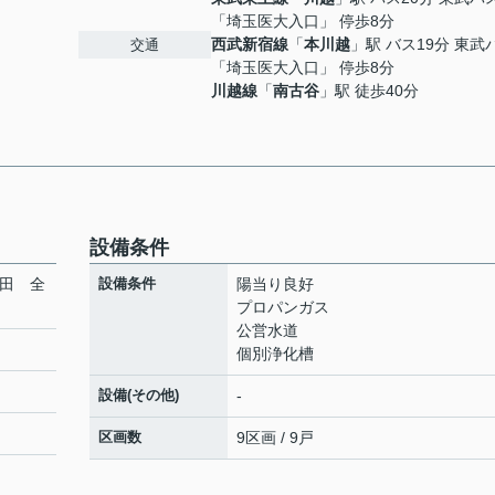
「埼玉医大入口」 停歩8分
西武新宿線
「
本川越
」駅 バス19分 東武
交通
「埼玉医大入口」 停歩8分
川越線
「
南古谷
」駅 徒歩40分
設備条件
鴨田 全
設備条件
陽当り良好
プロパンガス
公営水道
個別浄化槽
設備(その他)
-
区画数
9区画 / 9戸