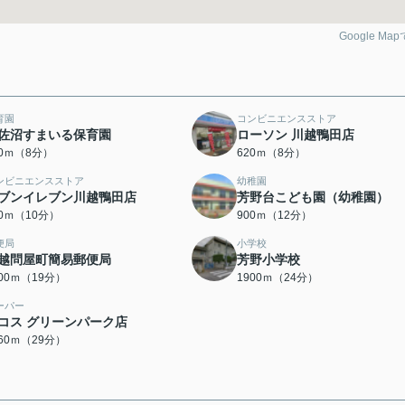
Google Ma
育園
コンビニエンスストア
佐沼すまいる保育園
ローソン 川越鴨田店
90ｍ（8分）
620ｍ（8分）
ンビニエンスストア
幼稚園
ブンイレブン川越鴨田店
芳野台こども園（幼稚園）
90ｍ（10分）
900ｍ（12分）
便局
小学校
越問屋町簡易郵便局
芳野小学校
500ｍ（19分）
1900ｍ（24分）
ーパー
コス グリーンパーク店
260ｍ（29分）