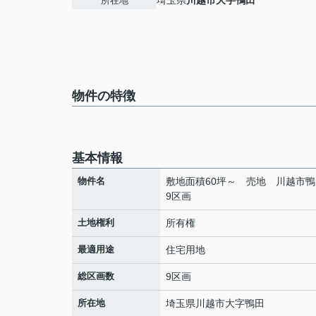
埼玉県
川越市
大字鴨田
所在地
物件の特徴
基本情報
物件名
敷地面積60坪～ 売地 川越市
9区画
土地権利
所有権
最適用途
住宅用地
総区画数
9区画
所在地
埼玉県
川越市
大字鴨田