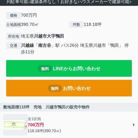
列駐車可能♪建築条件なし！お好きなハウスメーカーで建築可能♪
700万円
価格
390.70㎡
118.18坪
土地面積
坪数
埼玉県
川越市
大字鴨田
所在地
川越線
「
南古谷
」駅 バス26分 埼玉県川越市「鴨田」 停
交通
歩11分
LINEからお問い合わせ
無料
お問い合わせ
無料
敷地面積118坪 売地 川越市鴨田の販売中物件
全1区画
700万円
118.18坪(390.70㎡)