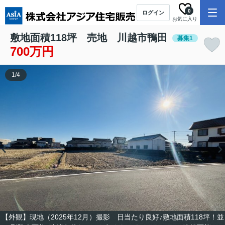
0
ログイン
お気に入り
敷地面積118坪 売地 川越市鴨田
募集1
700万円
1
/
4
【外観】現地（2025年12月）撮影 日当たり良好♪敷地面積118坪！並