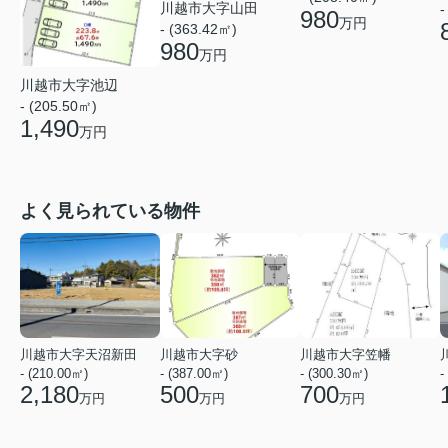
川越市大字山田
-
980
万円
- (363.42㎡)
980
万円
川越市大字池辺
- (205.50㎡)
1,490
万円
よく見られている物件
川越市大字天沼新田
川越市大字砂
川越市大字笠幡
- (210.00㎡)
- (387.00㎡)
- (300.30㎡)
-
2,180
500
700
万円
万円
万円