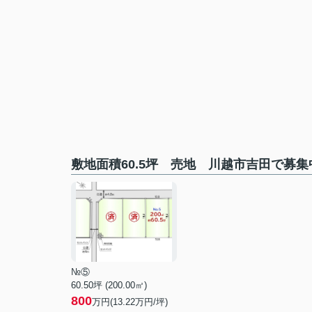
敷地面積60.5坪 売地 川越市吉田で募
№⑤
60.50坪 (200.00㎡)
800
万円(13.22万円/坪)