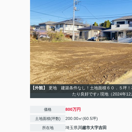
【外観】
更地 建築条件なし！土地面積６０．５坪！
たり良好です♪ 現地（2024年1
800万円
価格
200.00㎡(60.5坪)
土地面積(坪数)
埼玉県
川越市
大字吉田
所在地