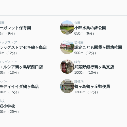
育園
公園
ーガレット保育園
小畔水鳥の郷公園
50ｍ（9分）
650ｍ（9分）
ラッグストア
幼稚園
ラッグストアセキ鶴ヶ島店
認定こども園霞ヶ関幼稚園
00ｍ（12分）
900ｍ（12分）
ラッグストア
銀行
エルシア鶴ヶ島駅西口店
武蔵野銀行鶴ヶ島支店
000ｍ（13分）
1000ｍ（13分）
ーパー
郵便局
モディイイダ鶴ヶ島店
鶴ヶ島鶴ヶ丘郵便局
200ｍ（15分）
1300ｍ（17分）
学校
細小学校
000ｍ（25分）