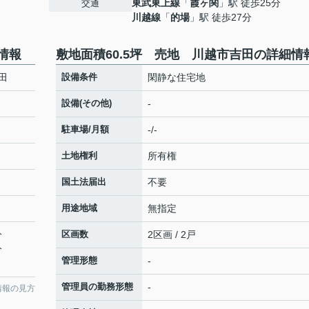
東武東上線
「
霞ヶ関
」駅 徒歩25分
交通
川越線
「
的場
」駅 徒歩27分
情報
敷地面積60.5坪 売地 川越市吉田の詳細情
田
設備条件
閑静な住宅地
設備(その他)
-
駐車場/月額
-/-
土地権利
所有権
国土法届出
不要
用途地域
無指定
分
区画数
2区画 / 2戸
分
管理形態
-
管理員の勤務形態
-
情報の見方