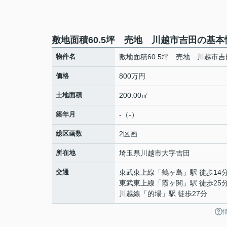
敷地面積60.5坪 売地 川越市吉田の基本
物件名
敷地面積60.5坪 売地 川越市吉
価格
800万円
土地面積
200.00㎡
築年月
-（-）
総区画数
2区画
所在地
埼玉県
川越市
大字吉田
交通
東武東上線
「
鶴ヶ島
」駅 徒歩14
東武東上線
「
霞ヶ関
」駅 徒歩25
川越線
「
的場
」駅 徒歩27分