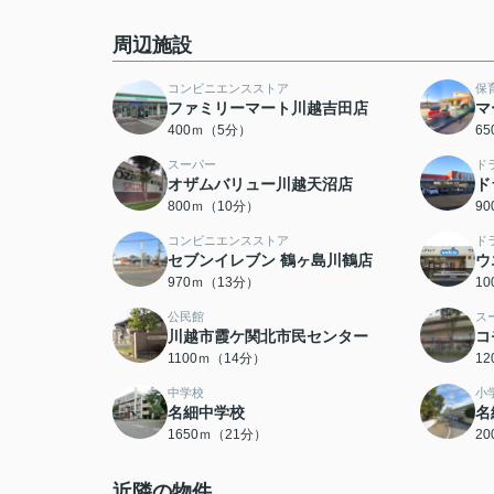
周辺施設
コンビニエンスストア
保
ファミリーマート川越吉田店
マ
400ｍ（5分）
6
スーパー
ド
オザムバリュー川越天沼店
ド
800ｍ（10分）
9
コンビニエンスストア
ド
セブンイレブン 鶴ヶ島川鶴店
ウ
970ｍ（13分）
1
公民館
ス
川越市霞ケ関北市民センター
コ
1100ｍ（14分）
1
中学校
小
名細中学校
名
1650ｍ（21分）
2
近隣の物件