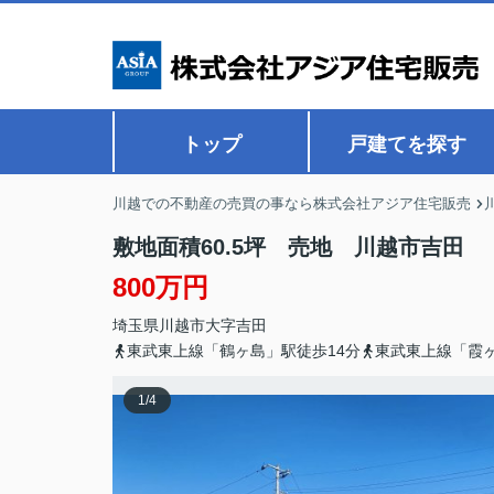
トップ
戸建てを探す
川越での不動産の売買の事なら株式会社アジア住宅販売
敷地面積60.5坪 売地 川越市吉田
800万円
埼玉県
川越市
大字吉田
東武東上線「鶴ヶ島」駅徒歩14分
東武東上線「霞ヶ
1
/
4