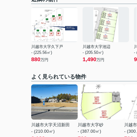
川越市大字久下戸
川越市大字池辺
- (225.56㎡)
- (205.50㎡)
-
880
1,490
9
万円
万円
よく見られている物件
川越市大字天沼新田
川越市大字砂
川越市
- (210.00㎡)
- (387.00㎡)
- (300