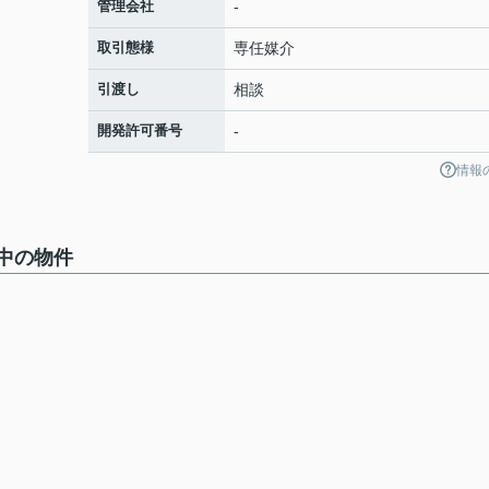
管理会社
-
取引態様
専任媒介
引渡し
相談
開発許可番号
-
情報
集中の物件