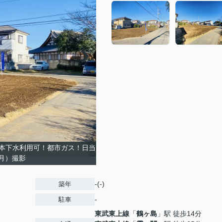
本下水利用可！都市ガス！日当
2月）撮影
-(-)
築年
-
駐車
東武東上線
「
鶴ヶ島
」駅 徒歩14分