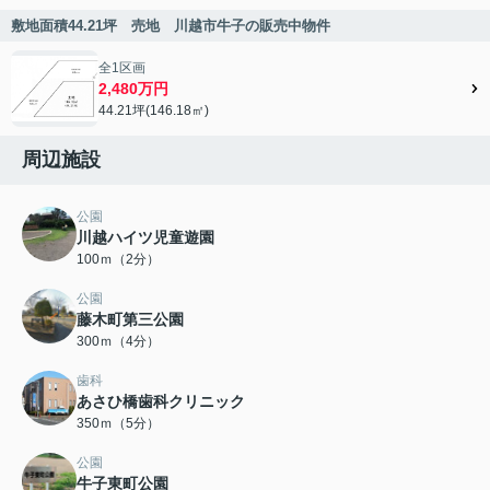
敷地面積44.21坪 売地 川越市牛子の販売中物件
全1区画
2,480万円
44.21坪(146.18㎡)
周辺施設
公園
川越ハイツ児童遊園
100ｍ（2分）
公園
藤木町第三公園
300ｍ（4分）
歯科
あさひ橋歯科クリニック
350ｍ（5分）
公園
牛子東町公園