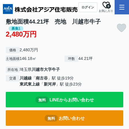
0
ログイン
お気に入り
敷地面積44.21坪 売地 川越市牛子
募集1
2,480万円
2,480万円
価格
146.18㎡
44.21坪
土地面積
坪数
埼玉県
川越市
大字牛子
所在地
川越線
「
南古谷
」駅 徒歩19分
交通
東武東上線
「
新河岸
」駅 徒歩23分
LINEからお問い合わせ
無料
お問い合わせ
無料