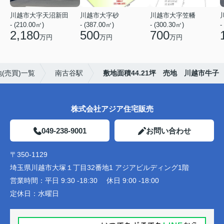
川越市大字天沼新田
川越市大字砂
川越市大字笠幡
- (210.00㎡)
- (387.00㎡)
- (300.30㎡)
-
2,180
500
700
万円
万円
万円
(売買)一覧
南古谷駅
敷地面積44.21坪 売地 川越市牛子
株式会社アジア住宅販売
049-238-9001
お問い合わせ
〒350-1129
埼玉県川越市大塚１丁目32番地1 アジアビルディング1階
営業時間：
平日 9:30 -18:30 休日 9:00 -18:00
定休日：
水曜日