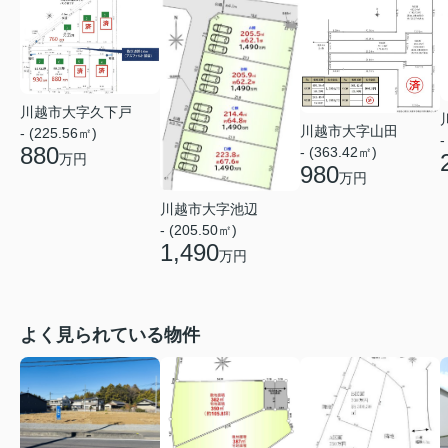
川越市大字久下戸
川越市大字山田
- (225.56㎡)
-
880
- (363.42㎡)
万円
980
万円
川越市大字池辺
- (205.50㎡)
1,490
万円
よく見られている物件