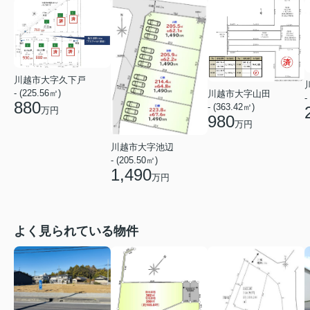
川越市大字久下戸
- (225.56㎡)
川越市大字山田
-
880
- (363.42㎡)
万円
980
万円
川越市大字池辺
- (205.50㎡)
1,490
万円
よく見られている物件