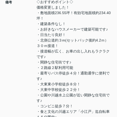
◇おすすめポイント◇
備考
価格変更しました！
・敷地面積236.55坪！有効宅地面積約234.40
坪！
・建築条件なし！
・お好きなハウスメーカーで建築可能です♪
・日当たり良好！
・北側公道約３m(セットバック後約4.2ｍ）
３０ｍ接道！
・接道幅が広く、お車の出し入れもラクラク
です♪
・閑静な住宅街です♪
・２路線２駅利用可能
・最寄りバス停徒歩４分！通勤通学に便利で
す♪
・大東東小学校徒歩８分！
・大東中学校徒歩２２分！
・公園や川越水上公園が近い閑静な住宅街で
す♪
・コンビニ徒歩７分！
・食と文化の川越エリア「小江戸」迄自転車