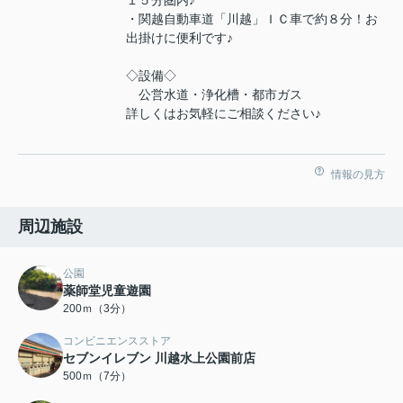
１５分圏内♪
・関越自動車道「川越」ＩＣ車で約８分！お
出掛けに便利です♪
◇設備◇
公営水道・浄化槽・都市ガス
詳しくはお気軽にご相談ください♪
情報の見方
周辺施設
公園
薬師堂児童遊園
200ｍ（3分）
コンビニエンスストア
セブンイレブン 川越水上公園前店
500ｍ（7分）