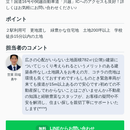
立！国道16号や関越自動車道「川越」ICへのアクセスも良好！詳
しくはお気軽にお問い合わせください♪
ポイント
２駅利用可
更地渡し
緑豊かな住宅地
土地200坪以上
学校
徒歩15分以内の土地
担当者のコメント
広さの心配がいらない土地面積782㎡(公簿)♪建築に
ついてじっくり考えられるというメリットのある建
築条件なし♪土地購入をお考えの方、コチラの売地は
営業 田端
環境も良くておすすめです♪もしものとき緊急車両が
勇午
来ても接道が15m以上あるので安心です♪初めての不
動産探しでわからないことはございませんか♪不動産
の知識と経験豊富なスタッフが、お客様の疑問や不
安を解消し、住まい探しを親切丁寧にサポートいた
します(*^^*)
LINEからお問い合わせ
無料