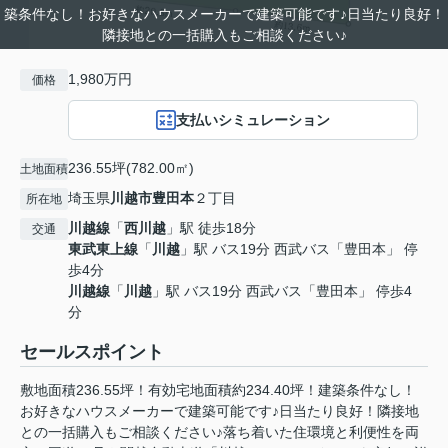
築条件なし！お好きなハウスメーカーで建築可能です♪日当たり良好！
隣接地との一括購入もご相談ください♪
1,980万円
価格
支払いシミュレーション
236.55坪(782.00㎡)
土地面積
埼玉県
川越市
豊田本
２丁目
所在地
川越線
「
西川越
」駅 徒歩18分
交通
東武東上線
「
川越
」駅 バス19分 西武バス「豊田本」 停
歩4分
川越線
「
川越
」駅 バス19分 西武バス「豊田本」 停歩4
分
セールスポイント
敷地面積236.55坪！有効宅地面積約234.40坪！建築条件なし！
お好きなハウスメーカーで建築可能です♪日当たり良好！隣接地
との一括購入もご相談ください♪落ち着いた住環境と利便性を両