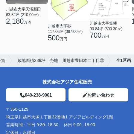
川越市大字天沼新田
9
63.52坪 (210.00㎡)
2,180
万円
川越市大字笠幡
川越市大字砂
90.84坪 (300.30㎡)
117.06坪 (387.00㎡)
700
500
万円
万円
一覧
敷地面積236坪 売地 川越市豊田本二丁目②
全1区画
株式会社アジア住宅販売
049-238-9001
お問い合わせ
〒350-1129
埼玉県川越市大塚１丁目32番地1 アジアビルディング1階
営業時間：
平日 9:30 -18:30 休日 9:00 -18:00
定休日：
水曜日