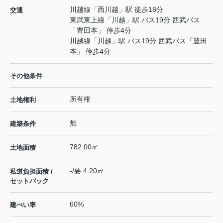
川越線
「
西川越
」駅 徒歩18分
交通
東武東上線
「
川越
」駅 バス19分 西武バス
「豊田本」 停歩4分
川越線
「
川越
」駅 バス19分 西武バス「豊田
本」 停歩4分
その他条件
所有権
土地権利
無
建築条件
782.00㎡
土地面積
-/要 4.20㎡
私道負担面積 /
セットバック
60%
建ぺい率