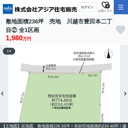
0
ログイン
お気に入り
敷地面積236坪 売地 川越市豊田本二丁
目② 全1区画
1,980
万円
1
/
4
【土地図】区画図 敷地面積236.55坪！有効宅地面積約234.40坪！建