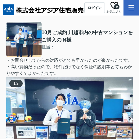
0
ログイン
お気に入り
10月ご成約 川越市内の中古マンションを
ご購入の N様
担当：
・お問合せしてからの対応がとても早かったのが良かったです。
・高い買物だったので、物件だけでなく保証の説明等とてもわか
りやすくてよかったです。
1
/
2