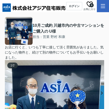
0
ログイン
お気に入り
10月ご成約 川越市内の中古マンションを
ご購入の U様
担当：営業 野村 和康
お店に行くと、いつも丁寧に接して頂く雰囲気がありました。気
になった物件と、続けて別の物件についてもお手伝いをお願いし
ました。
1
/
2