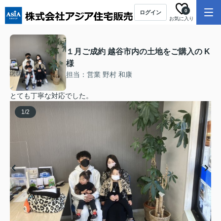
0
ログイン
お気に入り
１月ご成約 越谷市内の土地をご購入の K
様
担当：営業 野村 和康
とても丁寧な対応でした。
1
/
2