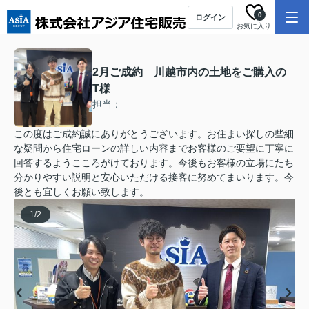
0
ログイン
お気に入り
2月ご成約 川越市内の土地をご購入の
T様
担当：
この度はご成約誠にありがとうございます。お住まい探しの些細
な疑問から住宅ローンの詳しい内容までお客様のご要望に丁寧に
回答するようこころがけております。今後もお客様の立場にたち
分かりやすい説明と安心いただける接客に努めてまいります。今
後とも宜しくお願い致します。
1
/
2