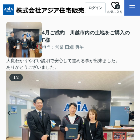
0
ログイン
お気に入り
4月ご成約 川越市内の土地をご購入の
F様
担当：営業 田端 勇午
大変わかりやすい説明で安心して進める事が出来ました。
ありがとうございました。
1
/
2