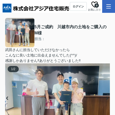
0
ログイン
お気に入り
5月ご成約 川越市内の土地をご購入の
M様
担当：
武田さんに担当していただけなかったら
こんなに良い土地に出会えませんでした(^^)/
感謝しかありません‼ありがとうございました‼
1
/
2