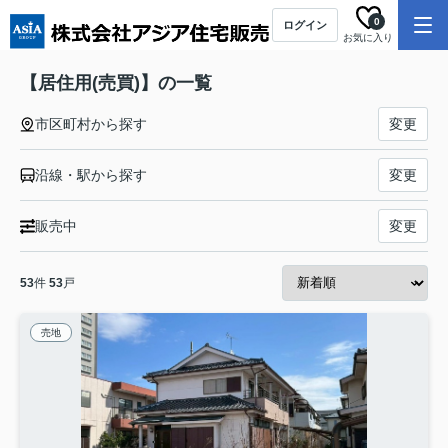
0
ログイン
お気に入り
【居住用(売買)】の一覧
市区町村から探す
変更
沿線・駅から探す
変更
販売中
変更
53
件
53
戸
売地