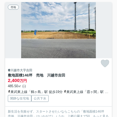
売地
川越市大字吉田
敷地面積146坪 売地 川越市吉田
2,400
万円
485.50㎡ (-)
東武東上線「鶴ヶ島」駅 徒歩19分
東武東上線「霞ヶ関」駅 徒歩26分
閑静な住宅地
公共下水
新生活を失敗せず、スタートさせたいならこちらの「敷地面積146坪
売地 川越市吉田」はいかがでしょうか。上郷公園まで50...
もっと見る