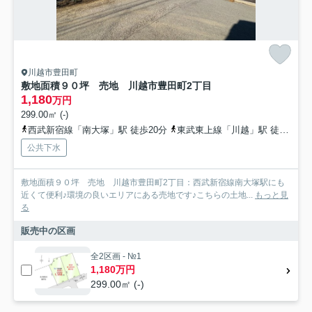
川越市豊田町
敷地面積９０坪 売地 川越市豊田町2丁目
1,180
万円
299.00㎡ (-)
西武新宿線「南大塚」駅 徒歩20分
東武東上線「川越」駅 徒歩37分
公共下水
敷地面積９０坪 売地 川越市豊田町2丁目：西武新宿線南大塚駅にも
近くて便利♪環境の良いエリアにある売地です♪こちらの土地...
もっと見
る
販売中の区画
全2区画 - №1
1,180万円
299.00㎡ (-)