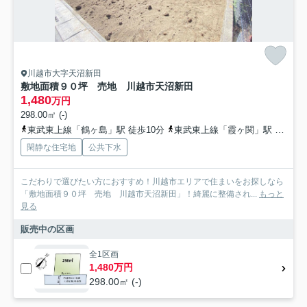
川越市大字天沼新田
敷地面積９０坪 売地 川越市天沼新田
1,480
万円
298.00㎡ (-)
東武東上線「鶴ヶ島」駅 徒歩10分
東武東上線「霞ヶ関」駅 徒歩28分
閑静な住宅地
公共下水
こだわりで選びたい方におすすめ！川越市エリアで住まいをお探しなら
「敷地面積９０坪 売地 川越市天沼新田」！綺麗に整備され...
もっと
見る
販売中の区画
全1区画
1,480万円
298.00㎡ (-)