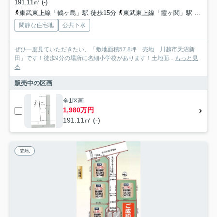
191.11㎡ (-)
東武東上線「鶴ヶ島」駅 徒歩15分
東武東上線「霞ヶ関」駅 徒歩25分
閑静な住宅地
公共下水
ぜひ一度見ていただきたい、「敷地面積57.8坪 売地 川越市天沼新
田」です！徒歩9分の場所に名細小学校があります！土地面...
もっと見
る
販売中の区画
全1区画
1,980万円
191.11㎡ (-)
売地