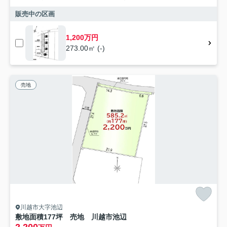
販売中の区画
1,200万円
273.00㎡ (-)
売地
川越市大字池辺
敷地面積177坪 売地 川越市池辺