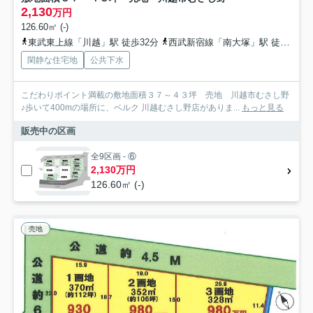
2,130
万円
126.60㎡ (-)
東武東上線「川越」駅 徒歩32分
西武新宿線「南大塚」駅 徒歩18分
閑静な住宅地
公共下水
こだわりポイント満載の敷地面積３７～４３坪 売地 川越市むさし野
♪歩いて400mの場所に、ベルク 川越むさし野店がありま...
もっと見る
販売中の区画
全9区画 - ⑥
2,130万円
126.60㎡ (-)
売地