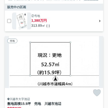
販売中の区画
②号地
1,380万円
313.89㎡ (-)
売地
川越市大字池辺
敷地面積15.9坪 売地 川越市池辺