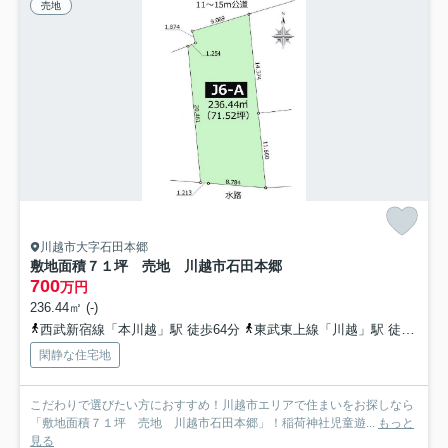
売地
川越市大字石田本郷
敷地面積７１坪 売地 川越市石田本郷
700
万円
236.44㎡ (-)
西武新宿線「本川越」駅 徒歩64分
東武東上線「川越」駅 徒歩75分
閑静な住宅地
こだわりで選びたい方におすすめ！川越市エリアで住まいをお探しなら
「敷地面積７１坪 売地 川越市石田本郷」！稲荷神社児童遊...
もっと
見る