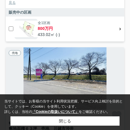
見る
販売中の区画
全1区画
800万円
433.02㎡ (-)
売地
当サイトでは、お客様の当サイト利用状況把握、サービス向上検討を目的と
して、クッキー（Cookie）を使用しています。
詳しくは、当社の
「Cookieの取扱いについて」
をご確認ください。
閉じる
川越市大字渋井
敷地面積６３坪 売地 川越市渋井