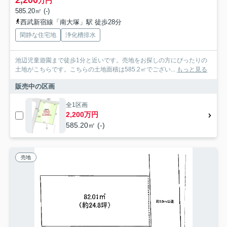
2,200
万円
585.20㎡ (-)
西武新宿線「南大塚」駅 徒歩28分
閑静な住宅地
浄化槽排水
池辺児童遊園まで徒歩1分と近いです。売地をお探しの方にぴったりの
土地がこちらです。こちらの土地面積は585.2㎡でござい...
もっと見る
販売中の区画
全1区画
2,200万円
585.20㎡ (-)
売地