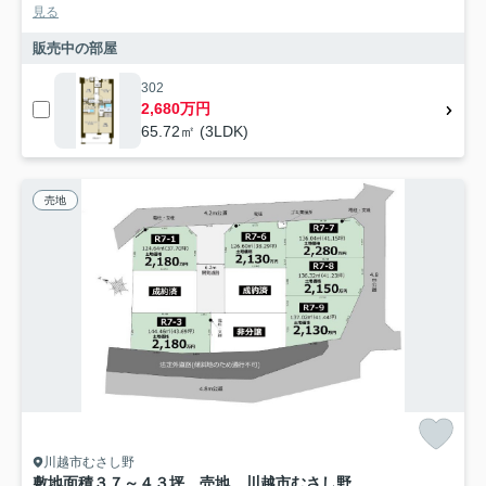
見る
販売中の部屋
302
2,680万円
65.72㎡ (3LDK)
売地
川越市むさし野
敷地面積３７～４３坪 売地 川越市むさし野