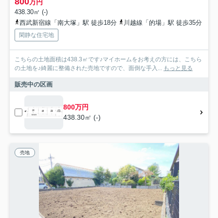
800
万円
438.30㎡ (-)
西武新宿線「南大塚」駅 徒歩18分
川越線「的場」駅 徒歩35分
閑静な住宅地
こちらの土地面積は438.3㎡です♪マイホームをお考えの方には、こちら
の土地を♪綺麗に整備された売地ですので、面倒な手入...
もっと見る
販売中の区画
800万円
438.30㎡ (-)
売地