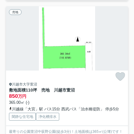
売地
川越市大字萱沼
敷地面積110坪 売地 川越市萱沼
850
万円
365.00㎡ (-)
川越線「大宮」駅 バス15分 西武バス「治水橋堤防」 停歩5分
閑静な住宅地
浄化槽排水
最寄りの公園萱沼中荻野公園(徒歩3分)！土地面積は365㎡(公簿)です！