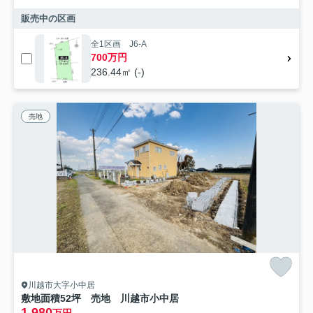
販売中の区画
全1区画 J6-A
700万円
236.44㎡ (-)
売地
川越市大字小中居
敷地面積52坪 売地 川越市小中居
1,980