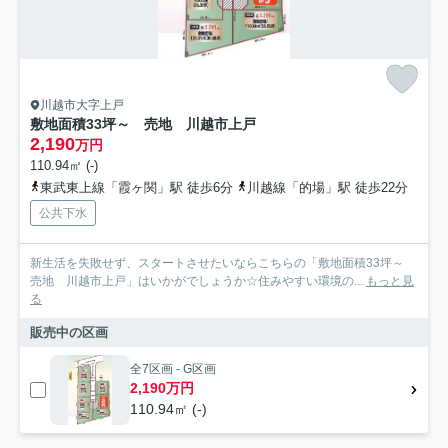
川越市大字上戸
敷地面積33坪～ 売地 川越市上戸
2,190
万円
110.94㎡ (-)
東武東上線「霞ヶ関」駅 徒歩6分
川越線「的場」駅 徒歩22分
公共下水
新生活を失敗せず、スタートさせたいならこちらの「敷地面積33坪～
売地 川越市上戸」はいかがでしょうか☆住みやすい環境の...
もっと見
る
販売中の区画
全7区画 - G区画
2,190万円
110.94㎡ (-)