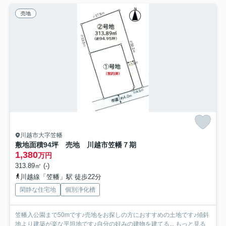
売地
川越市大字笠幡
敷地面積94坪 売地 川越市笠幡７期
1,380
万円
313.89㎡ (-)
川越線「笠幡」駅 徒歩22分
閑静な住宅地
個別浄化槽
笠幡入公園まで50mです♪売地をお探しの方におすすめの土地です♪傾斜
地より建築が楽な平坦地です♪自分の好みの建物を建てる...
もっと見る