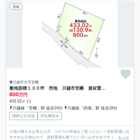
売地
川越市大字笠幡
敷地面積１３０坪 売地 川越市笠幡 資材置場他
800
万円
433.02㎡ (-)
川越線「笠幡」駅 徒歩24分
川越線「的場」駅 徒歩28分
閑静な住宅地
浄化槽排水
土地の購入をお考えの方、コチラの売地をご覧ください！資材置場にお
すすめな立地なので、資材置場を建てたい方におすすめです！...
もっと