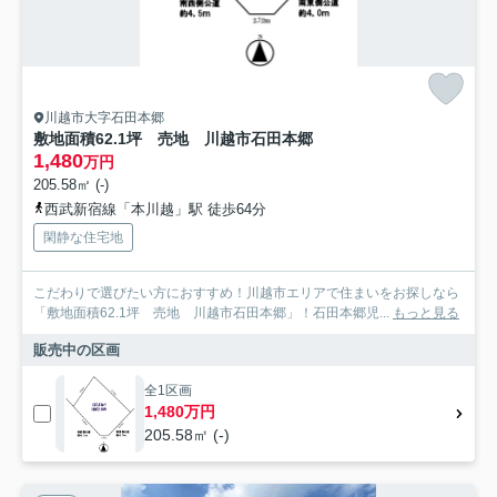
川越市大字石田本郷
敷地面積62.1坪 売地 川越市石田本郷
1,480
万円
205.58㎡ (-)
西武新宿線「本川越」駅 徒歩64分
閑静な住宅地
こだわりで選びたい方におすすめ！川越市エリアで住まいをお探しなら
「敷地面積62.1坪 売地 川越市石田本郷」！石田本郷児...
もっと見る
販売中の区画
全1区画
1,480万円
205.58㎡ (-)