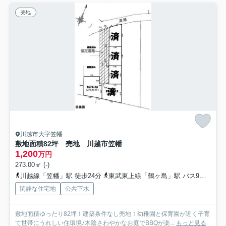
売地
川越市大字笠幡
敷地面積82坪 売地 川越市笠幡
1,200
万円
273.00㎡ (-)
川越線「笠幡」駅 徒歩24分
東武東上線「鶴ヶ島」駅 バス9分 東武バス「川鶴団地」 停歩5分
閑静な住宅地
公共下水
敷地面積ゆったり82坪！建築条件なし売地！幼稚園と保育園が近く子育
て世帯にうれしい住環境♪木陰さわやかなお庭でBBQが楽...
もっと見る