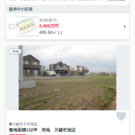
販売中の区画
全4区画-①
2,400万円
485.50㎡ (-)
売地
川越市大字池辺
敷地面積132坪 売地 川越市池辺