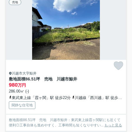
売地
川越市大字鯨井
敷地面積86.51坪 売地 川越市鯨井
980
万円
286.00㎡ (-)
東武東上線「霞ヶ関」駅 徒歩22分
川越線「西川越」駅 徒歩32分
閑静な住宅地
敷地面積86.51坪 売地 川越市鯨井：東武東上線霞ヶ関駅にも近くて
便利◎工事自体も進めやすく、工事時間も短くなりやすい...
もっと見る