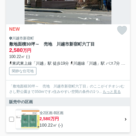
NEW
川越市新宿町
敷地面積30坪～ 売地 川越市新宿町六丁目
2,580
万円
100.22㎡ (-)
東武東上線「川越」駅 徒歩19分
川越線「川越」駅 バス7分 西武バス「旭町（川越市）」 停歩1分
閑静な住宅地
「敷地面積30坪～ 売地 川越市新宿町六丁目」のここがイチオシ♪む
さし野公園まで350mです♪住みやすい空間の条件の1つ...
もっと見る
販売中の区画
全2区画-B区画
2,580万円
100.22㎡ (-)