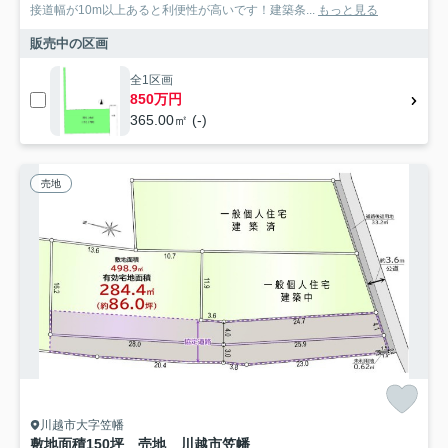
接道幅が10m以上あると利便性が高いです！建築条...
もっと見る
販売中の区画
全1区画
850万円
365.00㎡ (-)
売地
川越市大字笠幡
敷地面積150坪 売地 川越市笠幡