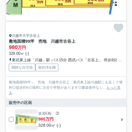
川越市大字古谷上
敷地面積99坪 売地 川越市古谷上
980
万円
328.00㎡ (-)
東武東上線「川越」駅 バス15分 西武バス「古谷上」 停歩9分
川越線
閑静な住宅地
個別浄化槽
敷地面積99坪～ 売地 川越市古谷上：東武東上線川越駅にも近くて便
利◎徒歩8分の場所に古谷小学校があります◎建築条件なし...
もっと見
る
販売中の区画
全3区画- ③
980万円
328.00㎡ (-)