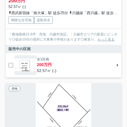
200
万円
52.57㎡ (-)
西武新宿線「南大塚」駅 徒歩25分
川越線「西川越」駅 徒歩30分
閑静な住宅地
汲取排水
「敷地面積15.9坪 売地 川越市池辺」：川越市エリアの新居にピッタ
リ◎徒歩10分の場所に大東東小学校があります◎家造り...
もっと見る
販売中の区画
全1区画
200万円
52.57㎡ (-)
売地