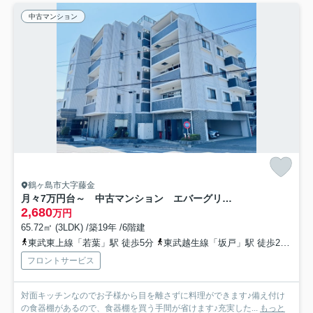
中古マンション
鶴ヶ島市大字藤金
月々7万円台～ 中古マンション エバーグリーン若葉
2,680
万円
65.72㎡ (3LDK) /築19年 /6階建
東武東上線「若葉」駅 徒歩5分
東武越生線「坂戸」駅 徒歩23分
東
フロントサービス
対面キッチンなのでお子様から目を離さずに料理ができます♪備え付け
の食器棚があるので、食器棚を買う手間が省けます♪充実した...
もっと