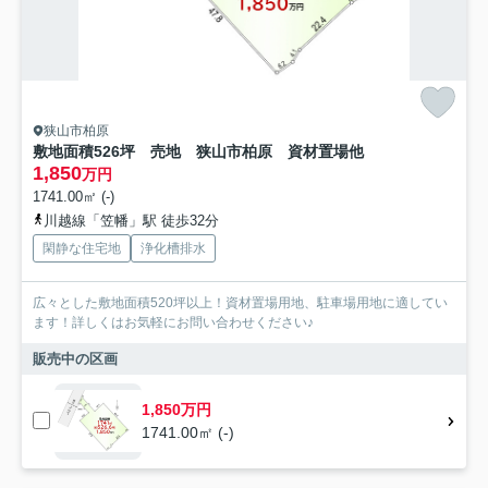
狭山市柏原
敷地面積526坪 売地 狭山市柏原 資材置場他
1,850
万円
1741.00㎡ (-)
川越線「笠幡」駅 徒歩32分
閑静な住宅地
浄化槽排水
広々とした敷地面積520坪以上！資材置場用地、駐車場用地に適してい
ます！詳しくはお気軽にお問い合わせください♪
販売中の区画
1,850万円
1741.00㎡ (-)