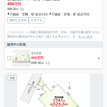
450
万円
498.90㎡ (-)
川越線「笠幡」駅 徒歩11分
川越線「的場」駅 徒歩33分
閑静な住宅地
公共下水
こだわりポイント満載の敷地面積150坪 売地 川越市笠幡♪最寄りの公
園前原公園(徒歩5分)♪土地のご購入をお考えなら、ぜ...
もっと見る
販売中の区画
全1区画
450万円
498.90㎡ (-)
売地