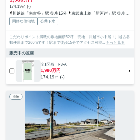
万円
174.19㎡ (-)
川越線「南古谷」駅 徒歩15分
東武東上線「新河岸」駅 徒歩50分
閑静な住宅地
公共下水
こだわりポイント満載の敷地面積52坪 売地 川越市小中居！川越古谷
郵便局まで260mです！駅まで徒歩15分でアクセス可能...
もっと見る
販売中の区画
全1区画 R8-A
1,980万円
174.19㎡ (-)
売地