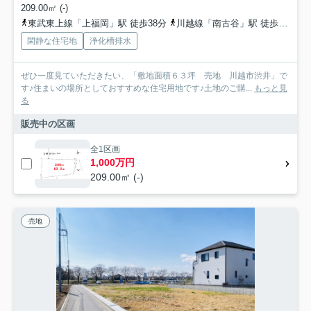
209.00㎡ (-)
東武東上線「上福岡」駅 徒歩38分
川越線「南古谷」駅 徒歩39分
閑静な住宅地
浄化槽排水
ぜひ一度見ていただきたい、「敷地面積６３坪 売地 川越市渋井」で
す♪住まいの場所としておすすめな住宅用地です♪土地のご購...
もっと見
る
販売中の区画
全1区画
1,000万円
209.00㎡ (-)
売地