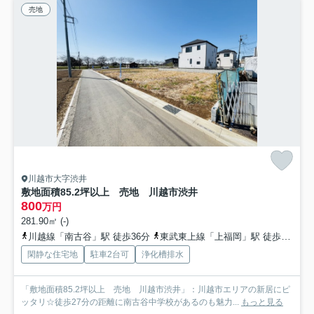
売地
川越市大字渋井
敷地面積85.2坪以上 売地 川越市渋井
800
万円
281.90㎡ (-)
川越線「南古谷」駅 徒歩36分
東武東上線「上福岡」駅 徒歩39分
閑静な住宅地
駐車2台可
浄化槽排水
「敷地面積85.2坪以上 売地 川越市渋井」：川越市エリアの新居にピ
ッタリ☆徒歩27分の距離に南古谷中学校があるのも魅力...
もっと見る