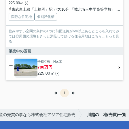
225.00㎡ (-)
東武東上線「上福岡」駅 バス10分 「城北埼玉中学高等学校」 停歩17分
閑静な住宅地
個別浄化槽
住みやすい空間の条件の1つに前面道路が6m以上あるところを入れてみ
ては◎周囲の環境もきっと満足して頂ける住宅用地はこちら...
もっと見
る
販売中の区画
全8区画 No.③
780万円
225.00㎡ (-)
1
産の売買の事なら株式会社アジア住宅販売
川越の土地(売買)一覧