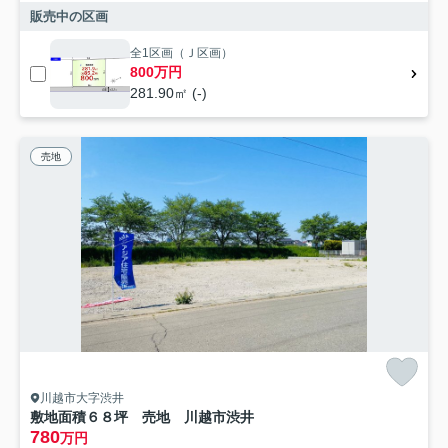
販売中の区画
全1区画（Ｊ区画）
800万円
281.90㎡ (-)
売地
川越市大字渋井
敷地面積６８坪 売地 川越市渋井
780
万円