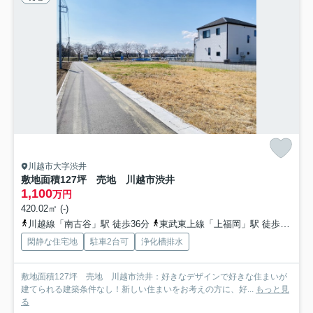
川越市大字渋井
敷地面積127坪 売地 川越市渋井
1,100
万円
420.02㎡ (-)
川越線「南古谷」駅 徒歩36分
東武東上線「上福岡」駅 徒歩39分
閑静な住宅地
駐車2台可
浄化槽排水
敷地面積127坪 売地 川越市渋井：好きなデザインで好きな住まいが
建てられる建築条件なし！新しい住まいをお考えの方に、好...
もっと見
る