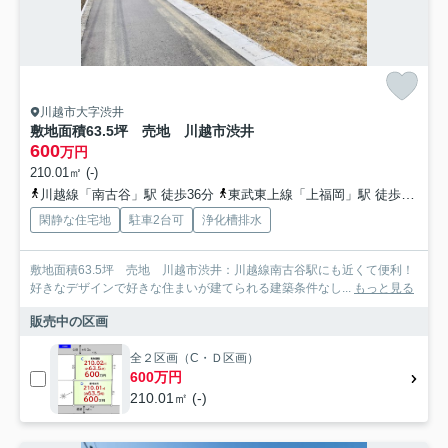
川越市大字渋井
敷地面積63.5坪 売地 川越市渋井
600
万円
210.01㎡ (-)
川越線「南古谷」駅 徒歩36分
東武東上線「上福岡」駅 徒歩39分
閑静な住宅地
駐車2台可
浄化槽排水
敷地面積63.5坪 売地 川越市渋井：川越線南古谷駅にも近くて便利！
好きなデザインで好きな住まいが建てられる建築条件なし...
もっと見る
販売中の区画
全２区画（C・Ｄ区画）
600万円
210.01㎡ (-)