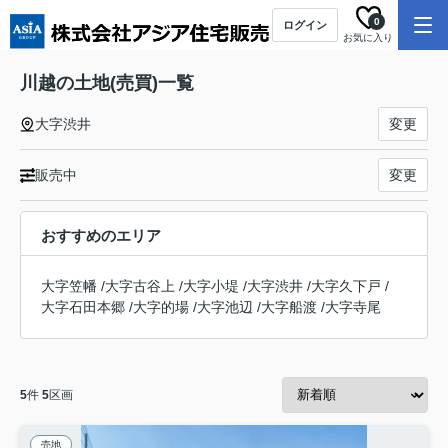
0
ログイン
お気に入り
川越の土地(売買)一覧
大字渋井
変更
販売中
変更
おすすめのエリア
大字笠幡
/
大字古谷上
/
大字小堤
/
大字渋井
/
大字久下戸
/
大字石田本郷
/
大字的場
/
大字池辺
/
大字船渡
/
大字寺尾
5
件
5
区画
売地