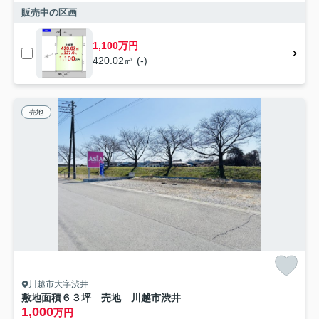
販売中の区画
1,100万円
420.02㎡ (-)
売地
川越市大字渋井
敷地面積６３坪 売地 川越市渋井
1,000
万円