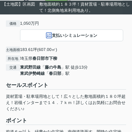
【土地図】区画図 敷地面積約１８３坪！資材置場・駐車場用地とし
て！北側角地未利用地あり。
1,050万円
価格
支払いシミュレーション
183.61坪(607.00㎡)
土地面積
埼玉県
春日部市
下柳
所在地
東武野田線
「
藤の牛島
」駅 徒歩13分
交通
東武伊勢崎線
「
春日部
」駅
セールスポイント
資材置場・駐車場用地として！広々とした敷地面積約１８０坪超
え！岩槻インターまで１４．７ｋｍ！詳しくはお気軽にお問合せ
ください♪
ポイント
前道６ｍ以上
緑豊かな住宅地
南側道路面す
閑静な住宅地