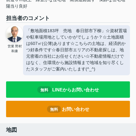
陽当り良好
担当者のコメント
「敷地面積183坪 売地 春日部市下柳」☆資材置場
や駐車場用地としていかがでしょうか？☆土地面積
は607㎡(公簿)あります☆こちらの土地は、経済的か
営業 野村
つ好条件です☆春日部市エリアの不動産探しは、地
和康
元密着の当社にお任せください☆不動産情報だけで
はなく、住環境から施設情報まで地域を知り尽くし
たスタッフがご案内いたします(^_^)
LINEからお問い合わせ
無料
お問い合わせ
無料
地図