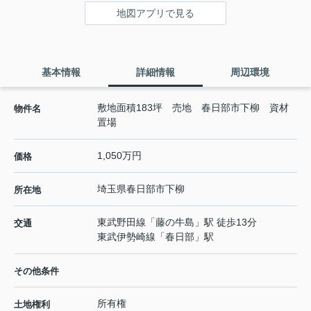
地図アプリで見る
基本情報
詳細情報
周辺環境
敷地面積183坪 売地 春日部市下柳 資材
物件名
置場
1,050万円
価格
埼玉県
春日部市
下柳
所在地
東武野田線
「
藤の牛島
」駅 徒歩13分
交通
東武伊勢崎線
「
春日部
」駅
その他条件
所有権
土地権利