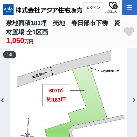
0
ログイン
お気に入り
敷地面積183坪 売地 春日部市下柳 資
材置場 全1区画
1,050
万円
1
/
5