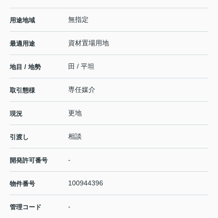
無指定
用途地域
資材置場用地
最適用途
田 / 平坦
地目 / 地勢
専任媒介
取引態様
更地
現況
相談
引渡し
-
開発許可番号
100944396
物件番号
-
管理コード