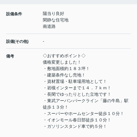
陽当り良好
設備条件
閑静な住宅地
南道路
-
設備(その他)
◇おすすめポイント◇
備考
価格変更しました！
・敷地面積約１８３坪！
・建築条件なし売地！
・資材置場・駐車場用地として！
・岩槻インターまで１４．７ｋｍ！
・長閑でゆったりとした立地です！
・東武アーバンパークライン「藤の牛島」駅
徒歩１３分！
・スーパーやホームセンター徒歩１０分！
・イオンモール春日部徒歩１０分！
・ガソリンスタンド車で約５分！