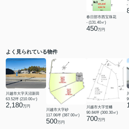
-
春日部市西宝珠花
- (131.40㎡)
450
万円
よく見られている物件
川越市大字天沼新田
9
63.52坪 (210.00㎡)
2,180
万円
川越市大字笠幡
川越市大字砂
90.84坪 (300.30㎡)
117.06坪 (387.00㎡)
700
500
万円
万円