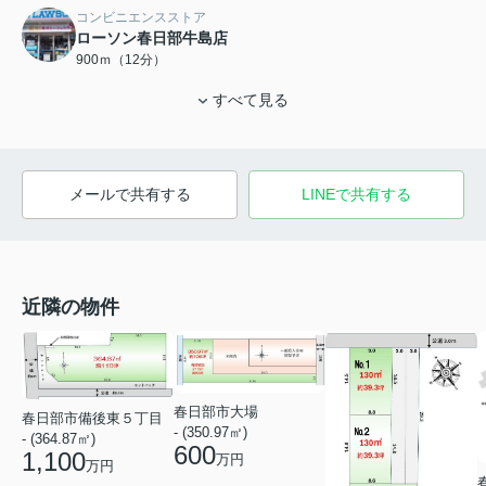
コンビニエンスストア
ローソン春日部牛島店
900ｍ（12分）
すべて見る
メールで共有する
LINEで共有する
近隣の物件
春日部市大場
春日部市備後東５丁目
- (350.97㎡)
- (364.87㎡)
600
1,100
万円
万円