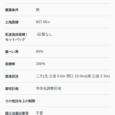
無
建築条件
607.00㎡
土地面積
-/記載なし
私道負担面積 /
セットバック
60%
建ぺい率
200%
容積率
二方(北 公道 6.0m 間口 10.0m)(南 公道 2.3m)
接道状況
市街化調整区域
都市計画
-
その他法令上の制限
不要
国土法届出要否