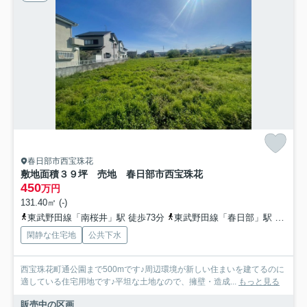
春日部市西宝珠花
敷地面積３９坪 売地 春日部市西宝珠花
450
万円
131.40㎡ (-)
東武野田線「南桜井」駅 徒歩73分
東武野田線「春日部」駅 バス28分 朝日自動車バス「宝珠花入口」 停歩3分
閑静な住宅地
公共下水
西宝珠花町通公園まで500mです♪周辺環境が新しい住まいを建てるのに
適している住宅用地です♪平坦な土地なので、擁壁・造成...
もっと見る
販売中の区画