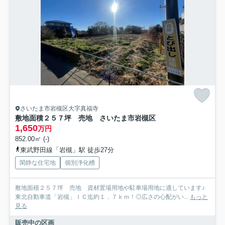
さいたま市岩槻区大字真福寺
敷地面積２５７坪 売地 さいたま市岩槻区
1,650
万円
852.00㎡ (-)
東武野田線「岩槻」駅 徒歩27分
閑静な住宅地
個別浄化槽
敷地面積２５７坪 売地 資材置場用地や駐車場用地に適しています♪
東北自動車道「岩槻」ＩＣ迄約１．７ｋｍ！◎広さの心配がい...
もっと
見る
販売中の区画