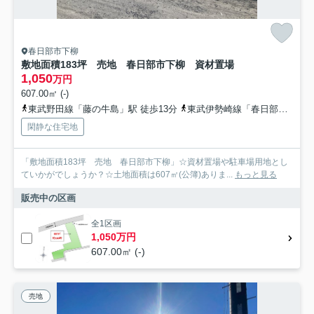
春日部市下柳
敷地面積183坪 売地 春日部市下柳 資材置場
1,050
万円
607.00㎡ (-)
東武野田線「藤の牛島」駅 徒歩13分
東武伊勢崎線「春日部」駅
閑静な住宅地
「敷地面積183坪 売地 春日部市下柳」☆資材置場や駐車場用地とし
ていかがでしょうか？☆土地面積は607㎡(公簿)ありま...
もっと見る
販売中の区画
全1区画
1,050万円
607.00㎡ (-)
売地