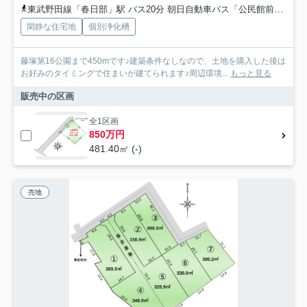
東武野田線「春日部」駅 バス20分 朝日自動車バス「公民館前」 停歩6分
閑静な住宅地
個別浄化槽
藤塚第16公園まで450mです♪建築条件なしなので、土地を購入した後は
お好みのタイミングで住まいが建てられます♪周辺環境...
もっと見る
販売中の区画
全1区画
850万円
481.40㎡ (-)
売地