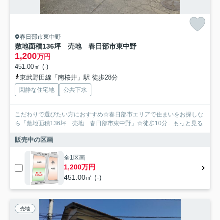
春日部市東中野
敷地面積136坪 売地 春日部市東中野
1,200
万円
451.00㎡ (-)
東武野田線「南桜井」駅 徒歩28分
閑静な住宅地
公共下水
こだわりで選びたい方におすすめ☆春日部市エリアで住まいをお探しな
ら「敷地面積136坪 売地 春日部市東中野」☆徒歩10分...
もっと見る
販売中の区画
全1区画
1,200万円
451.00㎡ (-)
売地