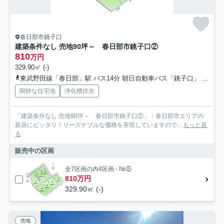
春日部市銚子口
建築条件なし 売地90坪～ 春日部市銚子口②
810
万円
329.90㎡ (-)
東武野田線「春日部」駅 バス14分 朝日自動車バス「銚子口」 停歩6分
閑静な住宅地
浄化槽排水
「建築条件なし 売地90坪～ 春日部市銚子口②」：春日部市エリアの
新居にピッタリ！リーズナブルな価格を実現していますので...
もっと見
る
販売中の区画
全7区画の内4区画 - №⑤
810万円
329.90㎡ (-)
売地