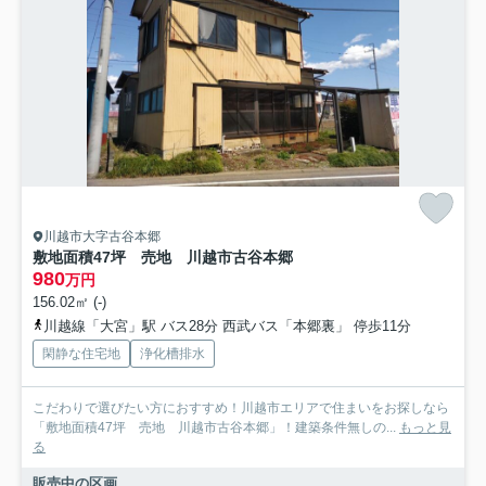
川越市大字古谷本郷
敷地面積47坪 売地 川越市古谷本郷
980
万円
156.02㎡ (-)
川越線「大宮」駅 バス28分 西武バス「本郷裏」 停歩11分
閑静な住宅地
浄化槽排水
こだわりで選びたい方におすすめ！川越市エリアで住まいをお探しなら
「敷地面積47坪 売地 川越市古谷本郷」！建築条件無しの...
もっと見
る
販売中の区画