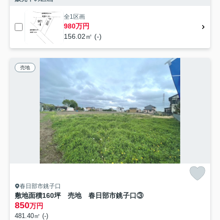
全1区画
980万円
156.02㎡ (-)
売地
春日部市銚子口
敷地面積160坪 売地 春日部市銚子口③
850
万円
481.40㎡ (-)