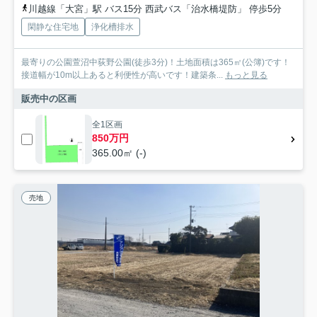
川越線「大宮」駅 バス15分 西武バス「治水橋堤防」 停歩5分
閑静な住宅地
浄化槽排水
最寄りの公園萱沼中荻野公園(徒歩3分)！土地面積は365㎡(公簿)です！
接道幅が10m以上あると利便性が高いです！建築条...
もっと見る
販売中の区画
全1区画
850万円
365.00㎡ (-)
売地