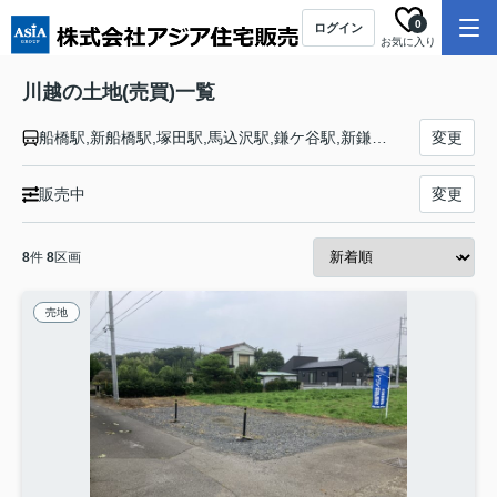
0
ログイン
お気に入り
川越の土地(売買)一覧
船橋駅,新船橋駅,塚田駅,馬込沢駅,鎌ケ谷駅,新鎌ヶ谷駅,六実駅,高柳駅,逆井駅,増尾駅,新柏駅,柏駅,豊四季駅,流山おおたかの森駅,初石駅,江戸川台駅,運河駅,梅郷駅,野田市駅,愛宕駅,清水公園駅,七光台駅,川間駅,南桜井駅,藤の牛島駅,春日部駅,八木崎駅,豊春駅,東岩槻駅,岩槻駅,七里駅,大和田駅,大宮公園駅,北大宮駅,大宮駅
変更
販売中
変更
8
件
8
区画
売地