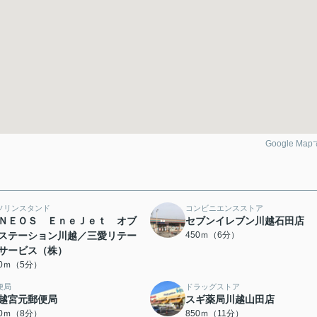
Google Ma
ソリンスタンド
コンビニエンスストア
ＮＥＯＳ ＥｎｅＪｅｔ オブ
セブンイレブン川越石田店
ステーション川越／三愛リテー
450ｍ（6分）
サービス（株）
00ｍ（5分）
便局
ドラッグストア
越宮元郵便局
スギ薬局川越山田店
00ｍ（8分）
850ｍ（11分）