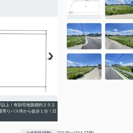
坪以上！有効宅地面積約２０２
最寄りバス停から徒歩１分！日
710.00㎡(214.77坪)
土地面積(坪数)