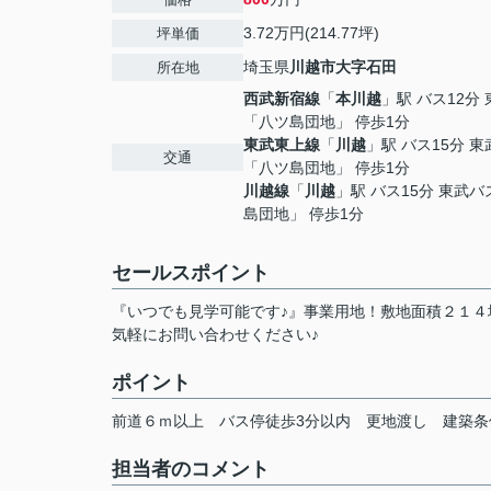
3.72万円(214.77坪)
坪単価
埼玉県
川越市
大字石田
所在地
西武新宿線
「
本川越
」駅 バス12分
「八ツ島団地」 停歩1分
東武東上線
「
川越
」駅 バス15分 
交通
「八ツ島団地」 停歩1分
川越線
「
川越
」駅 バス15分 東武
島団地」 停歩1分
セールスポイント
『いつでも見学可能です♪』事業用地！敷地面積２１
気軽にお問い合わせください♪
ポイント
前道６ｍ以上
バス停徒歩3分以内
更地渡し
建築条
担当者のコメント