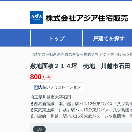
トップ
戸建てを探す
川越での不動産の売買の事なら株式会社アジア住宅販売
敷地面積２１４坪 売地 川越市石田 
800
万円
支払いシミュレーション
埼玉県
川越市
大字石田
西武新宿線「本川越」駅バス12分東武バス「八ツ島
東武東上線「川越」駅バス15分東武バス「八ツ島団
川越線「川越」駅バス15分東武バス「八ツ島団地」
1
/
6