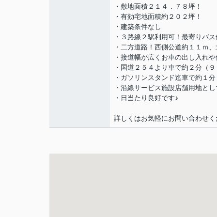
・敷地面積２１４．７８坪！
・有効宅地面積約２０２坪！
・建築条件なし
・３路線２駅利用可！最寄りバス
・二方道路！西側公道約１１ｍ、
・接道幅が広くお車の出し入れや
・国道２５４より車で約２分（９
・ガソリンスタンド迄車で約１分
・沿線サービス施設店舗用地とし
・日当たり良好です♪
詳しくはお気軽にお問い合わせく