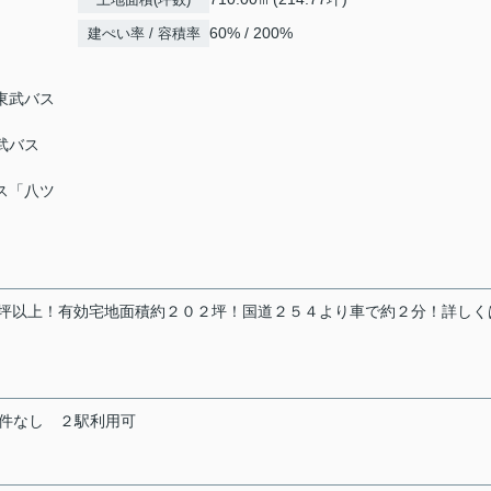
60% / 200%
建ぺい率 / 容積率
 東武バス
東武バス
バス「八ツ
４坪以上！有効宅地面積約２０２坪！国道２５４より車で約２分！詳しく
件なし
２駅利用可