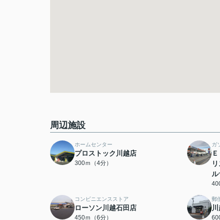
周辺施設
ホームセンター
ガ
プロストック川越店
Ｅ
300ｍ（4分）
リ
ル
4
コンビニエンスストア
郵
ローソン川越石田店
川
450ｍ（6分）
6