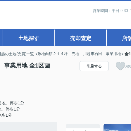
営業時間：平日 9:30 -
土地探す
売却査定
店
敷地面積２１４坪 売地 川越市石田 事業用地
全
川越の土地(売買)一覧
事業用地 全1区画
印刷する
お気
団地」停歩1分
地」停歩1分
停歩1分