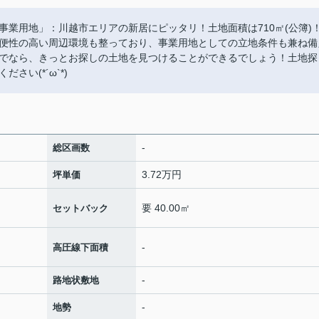
業用地」：川越市エリアの新居にピッタリ！土地面積は710㎡(公簿)
便性の高い周辺環境も整っており、事業用地としての立地条件も兼ね備
でなら、きっとお探しの土地を見つけることができるでしょう！土地探
い(*´ω`*)
-
総区画数
3.72万円
坪単価
要 40.00㎡
セットバック
-
高圧線下面積
-
路地状敷地
-
地勢