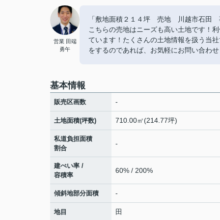
「敷地面積２１４坪 売地 川越市石田 事
こちらの売地はニーズも高い土地です！利
ています！たくさんの土地情報を扱う当社
営業 田端
勇午
をするのであれば、お気軽にお問い合わせくださ
基本情報
-
販売区画数
710.00㎡(214.77坪)
土地面積(坪数)
私道負担面積
-
割合
建ぺい率 /
60% / 200%
容積率
-
傾斜地部分面積
田
地目