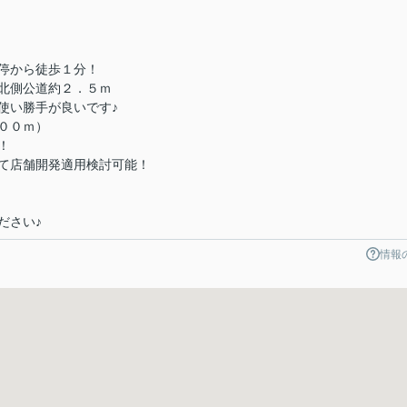
停から徒歩１分！
北側公道約２．５ｍ
使い勝手が良いです♪
００ｍ）
！
て店舗開発適用検討可能！
ださい♪
情報