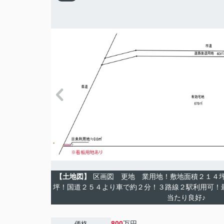
【土地図】
区画図 更地 業用地！敷地面積２１４
坪！国道２５４より車で約２分！３路線２駅利用可！
当たり良好♪
800
万円
価格