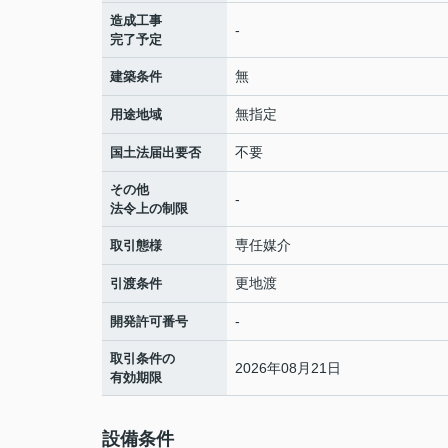
造成工事
-
完了予定
無
建築条件
無指定
用途地域
不要
国土法届出要否
その他
-
法令上の制限
専任媒介
取引態様
更地渡
引渡条件
-
開発許可番号
取引条件の
2026年08月21日
有効期限
設備条件