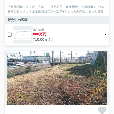
「敷地面積２１４坪 売地 川越市石田 事業用地」：川越市エリアの
新居にピッタリ！土地面積は710㎡(公簿)！こちらの売地...
もっと見る
販売中の区画
全1区画
800万円
710.00㎡ (-)
売地