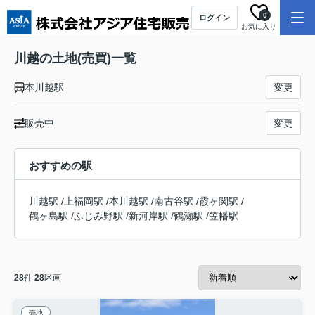
0
ログイン
お気に入り
川越の土地(売買)一覧
本川越駅
変更
販売中
変更
おすすめの駅
川越駅
/
上福岡駅
/
本川越駅
/
南古谷駅
/
霞ヶ関駅
/
鶴ヶ島駅
/
ふじみ野駅
/
新河岸駅
/
鶴瀬駅
/
笠幡駅
28
件
28
区画
売地