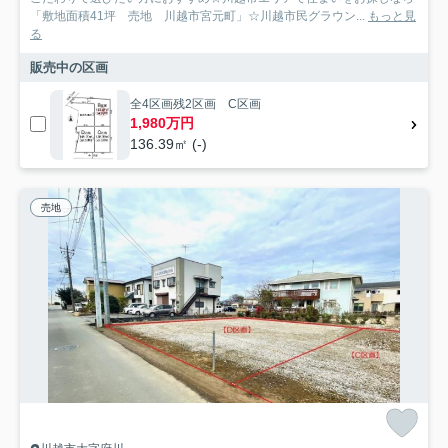
「敷地面積41坪 売地 川越市宮元町」☆川越市民グラウン...
もっと見
る
販売中の区画
全4区画残2区画 C区画
1,980万円
136.39㎡ (-)
売地