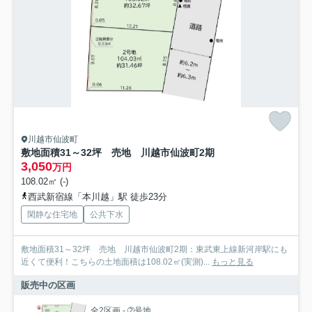
川越市仙波町
敷地面積31～32坪 売地 川越市仙波町2期
3,050
万円
108.02㎡ (-)
西武新宿線「本川越」駅 徒歩23分
閑静な住宅地
公共下水
敷地面積31～32坪 売地 川越市仙波町2期：東武東上線新河岸駅にも
近くて便利！こちらの土地面積は108.02㎡(実測)...
もっと見る
販売中の区画
全2区画 - ➁号地