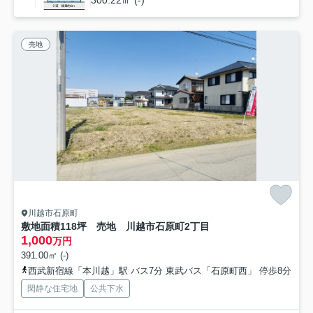
売地
川越市石原町
敷地面積118坪 売地 川越市石原町2丁目
1,000
万円
391.00㎡ (-)
西武新宿線「本川越」駅 バス7分 東武バス「石原町西」 停歩8分
閑静な住宅地
公共下水