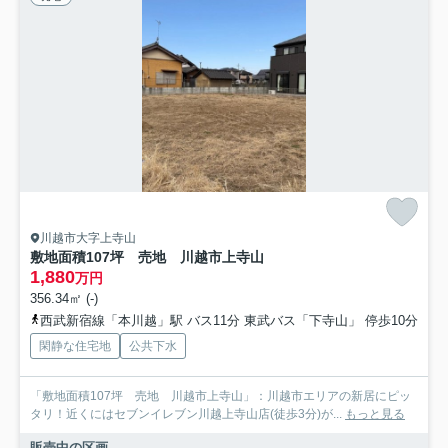
川越市大字上寺山
敷地面積107坪 売地 川越市上寺山
1,880
万円
356.34㎡ (-)
西武新宿線「本川越」駅 バス11分 東武バス「下寺山」 停歩10分
閑静な住宅地
公共下水
「敷地面積107坪 売地 川越市上寺山」：川越市エリアの新居にピッ
タリ！近くにはセブンイレブン川越上寺山店(徒歩3分)が...
もっと見る
販売中の区画