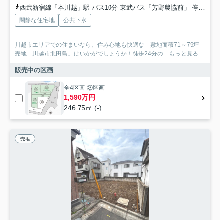
西武新宿線「本川越」駅 バス10分 東武バス「芳野農協前」 停歩2分
閑静な住宅地
公共下水
川越市エリアでの住まいなら、住み心地も快適な「敷地面積71～79坪
売地 川越市北田島」はいかがでしょうか！徒歩24分の...
もっと見る
販売中の区画
全4区画-③区画
1,590万円
246.75㎡ (-)
売地