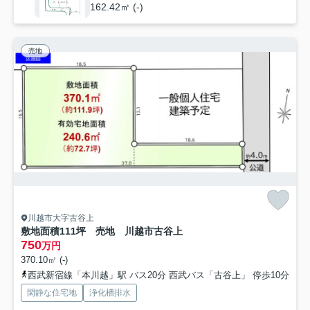
162.42㎡ (-)
売地
川越市大字古谷上
敷地面積111坪 売地 川越市古谷上
750
万円
370.10㎡ (-)
西武新宿線「本川越」駅 バス20分 西武バス「古谷上」 停歩10分
閑静な住宅地
浄化槽排水