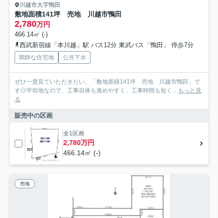
川越市大字鴨田
敷地面積141坪 売地 川越市鴨田
2,780
万円
466.14㎡ (-)
西武新宿線「本川越」駅 バス12分 東武バス「鴨田」 停歩7分
閑静な住宅地
公共下水
ぜひ一度見ていただきたい、「敷地面積141坪 売地 川越市鴨田」で
す◎平坦地なので、工事自体も進めやすく、工事時間も短く...
もっと見
る
販売中の区画
全1区画
2,780万円
466.14㎡ (-)
売地