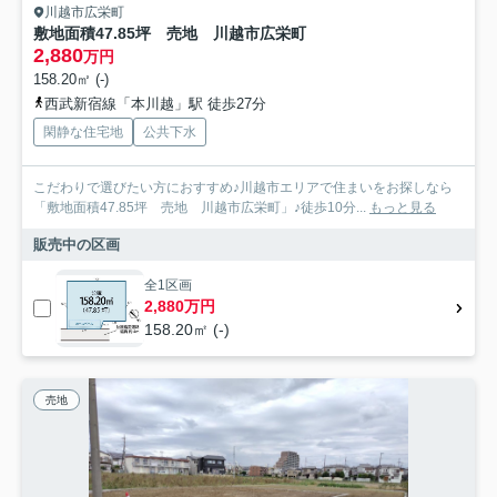
川越市広栄町
敷地面積47.85坪 売地 川越市広栄町
2,880
万円
158.20㎡ (-)
西武新宿線「本川越」駅 徒歩27分
閑静な住宅地
公共下水
こだわりで選びたい方におすすめ♪川越市エリアで住まいをお探しなら
「敷地面積47.85坪 売地 川越市広栄町」♪徒歩10分...
もっと見る
販売中の区画
全1区画
2,880万円
158.20㎡ (-)
売地