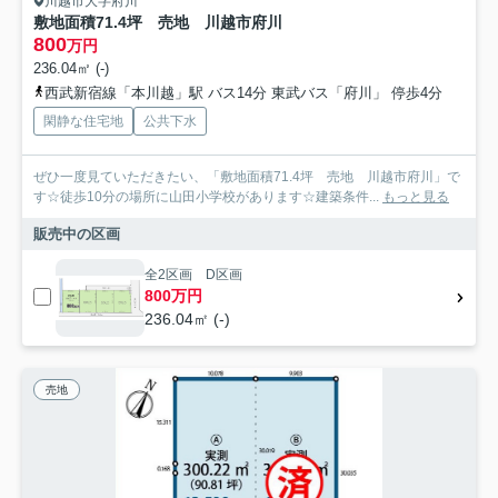
川越市大字府川
敷地面積71.4坪 売地 川越市府川
800
万円
236.04㎡ (-)
西武新宿線「本川越」駅 バス14分 東武バス「府川」 停歩4分
閑静な住宅地
公共下水
ぜひ一度見ていただきたい、「敷地面積71.4坪 売地 川越市府川」で
す☆徒歩10分の場所に山田小学校があります☆建築条件...
もっと見る
販売中の区画
全2区画 D区画
800万円
236.04㎡ (-)
売地