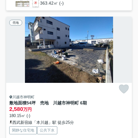
363.42㎡ (-)
売地
川越市神明町
敷地面積54坪 売地 川越市神明町 6期
2,580
万円
180.15㎡ (-)
西武新宿線「本川越」駅 徒歩25分
閑静な住宅地
公共下水