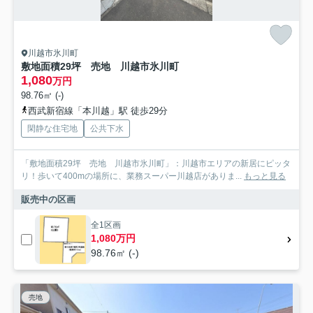
川越市氷川町
敷地面積29坪 売地 川越市氷川町
1,080
万円
98.76㎡ (-)
西武新宿線「本川越」駅 徒歩29分
閑静な住宅地
公共下水
「敷地面積29坪 売地 川越市氷川町」：川越市エリアの新居にピッタ
リ！歩いて400mの場所に、業務スーパー川越店がありま...
もっと見る
販売中の区画
全1区画
1,080万円
98.76㎡ (-)
売地