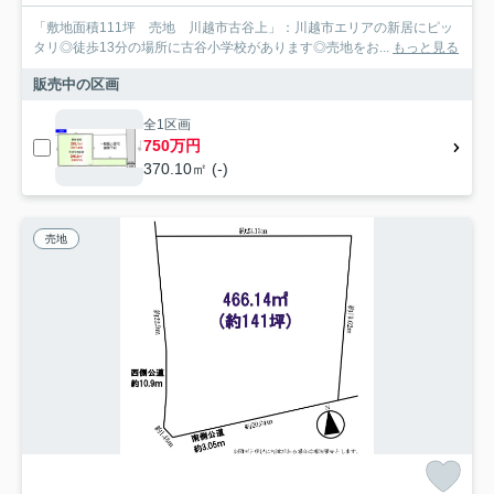
「敷地面積111坪 売地 川越市古谷上」：川越市エリアの新居にピッ
タリ◎徒歩13分の場所に古谷小学校があります◎売地をお...
もっと見る
販売中の区画
全1区画
750万円
370.10㎡ (-)
売地