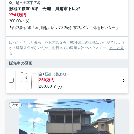
川越市大字下広谷
敷地面積60.5坪 売地 川越市下広谷
250
万円
200.00㎡ (-)
西武新宿線「本川越」駅 バス25分 東武バス「団地センター」 停歩12分
ゆったりとした暮らしをお求めなら、60坪以上の土地はいかがでしょう
か！建築条件がないため、お目当ての建築会社やハウスメー...
もっと見
る
販売中の区画
全1区画（整形地）
250万円
200.00㎡ (-)
売地