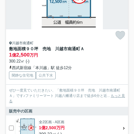
川越市南通町
敷地面積９０坪 売地 川越市南通町Ａ
1
2,500
億
万円
300.22㎡ (-)
西武新宿線「本川越」駅 徒歩12分
閑静な住宅地
公共下水
ぜひ一度見ていただきたい、「敷地面積９０坪 売地 川越市南通町
Ａ」です♪ファミリーマート 川越八幡通り店まで徒歩6分と近...
もっと見
る
販売中の区画
全2区画 - A区画
1億2,500万円
300.22㎡ (-)