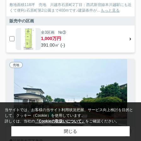
敷地面積118坪 売地 川越市石原町2丁目：西武新宿線本川越駅にも近
くて便利♪石原町第2公園まで400mです♪建築条件が...
もっと見る
販売中の区画
全3区画 №③
1,000万円
391.00㎡ (-)
売地
当サイトでは、お客様の当サイト利用状況把握、サービス向上検討を目的と
して、クッキー（Cookie）を使用しています。
詳しくは、当社の
「Cookieの取扱いについて」
をご確認ください。
閉じる
川越市大字下老袋