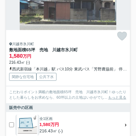
川越市氷川町
敷地面積65坪 売地 川越市氷川町
1,580
万円
216.43㎡ (-)
西武新宿線「本川越」駅 バス10分 東武バス「芳野農協前」 停歩1分
閑静な住宅地
公共下水
こだわりポイント満載の敷地面積65坪 売地 川越市氷川町！ゆったり
とした暮らしをお求めなら、60坪以上の土地はいかがでし...
もっと見る
販売中の区画
全1区画
1,580万円
216.43㎡ (-)