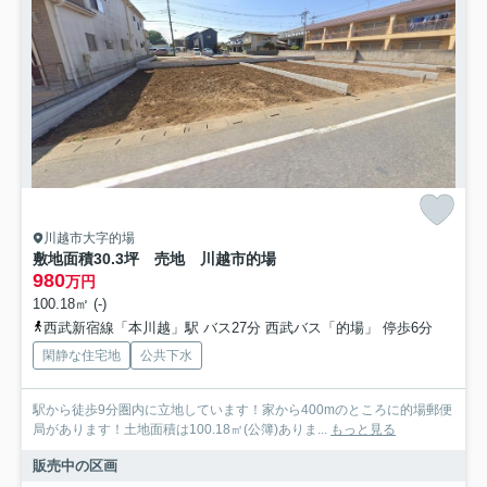
川越市大字的場
敷地面積30.3坪 売地 川越市的場
980
万円
100.18㎡ (-)
西武新宿線「本川越」駅 バス27分 西武バス「的場」 停歩6分
閑静な住宅地
公共下水
駅から徒歩9分圏内に立地しています！家から400mのところに的場郵便
局があります！土地面積は100.18㎡(公簿)ありま...
もっと見る
販売中の区画