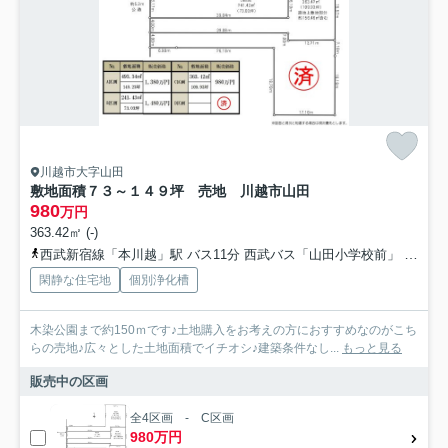
川越市大字山田
敷地面積７３～１４９坪 売地 川越市山田
980
万円
363.42㎡ (-)
西武新宿線「本川越」駅 バス11分 西武バス「山田小学校前」 停歩6分
閑静な住宅地
個別浄化槽
木染公園まで約150ｍです♪土地購入をお考えの方におすすめなのがこち
らの売地♪広々とした土地面積でイチオシ♪建築条件なし...
もっと見る
販売中の区画
全4区画 - C区画
980万円