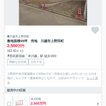
川越市上野田町
敷地面積49坪 売地 川越市上野田町
2,500
万円
162.42㎡ (-)
西武新宿線「本川越」駅 徒歩19分
閑静な住宅地
公共下水
上野田中央児童遊園まで300mです！売地をお探しの方にぴったりの土
地がこちらです！建築条件なしなので、お好みのデザインで...
もっと見
る
販売中の区画
全1区画
2,500万円