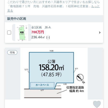
こだわりで選びたい方におすすめ！川越市エリアで住まいをお探しなら
「敷地面積７１坪 売地 川越市石田本郷」！稲荷神社児童遊...
もっと
見る
販売中の区画
全1区画 J6-A
700万円
236.44㎡ (-)
売地