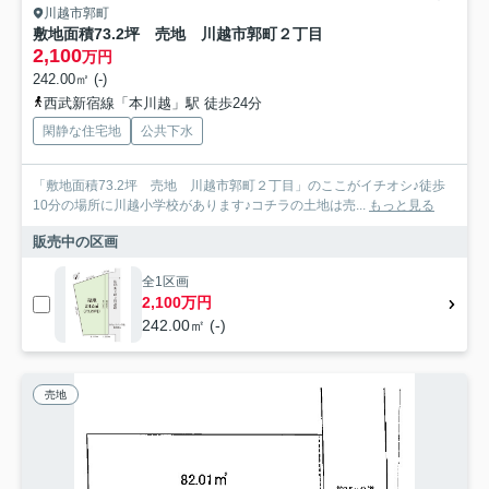
川越市郭町
敷地面積73.2坪 売地 川越市郭町２丁目
2,100
万円
242.00㎡ (-)
西武新宿線「本川越」駅 徒歩24分
閑静な住宅地
公共下水
「敷地面積73.2坪 売地 川越市郭町２丁目」のここがイチオシ♪徒歩
10分の場所に川越小学校があります♪コチラの土地は売...
もっと見る
販売中の区画
全1区画
2,100万円
242.00㎡ (-)
売地