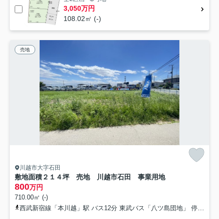
3,050万円
108.02㎡ (-)
売地
川越市大字石田
敷地面積２１４坪 売地 川越市石田 事業用地
800
万円
710.00㎡ (-)
西武新宿線「本川越」駅 バス12分 東武バス「八ツ島団地」 停歩1分