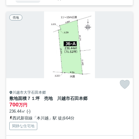
売地
川越市大字石田本郷
敷地面積７１坪 売地 川越市石田本郷
700
万円
236.44㎡ (-)
西武新宿線「本川越」駅 徒歩64分
閑静な住宅地