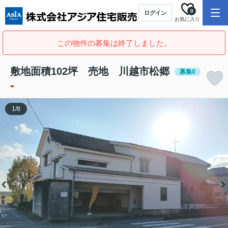
0
ログイン
お気に入り
この物件の募集は終了しました。
敷地面積102坪 売地 川越市松郷
募集0
-
1
/
8