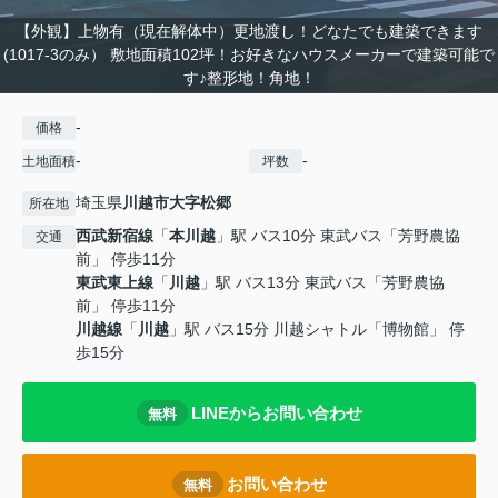
【外観】上物有（現在解体中）更地渡し！どなたでも建築できます
(1017-3のみ） 敷地面積102坪！お好きなハウスメーカーで建築可能で
す♪整形地！角地！
-
価格
-
-
土地面積
坪数
埼玉県
川越市
大字松郷
所在地
西武新宿線
「
本川越
」駅 バス10分 東武バス「芳野農協
交通
前」 停歩11分
東武東上線
「
川越
」駅 バス13分 東武バス「芳野農協
前」 停歩11分
川越線
「
川越
」駅 バス15分 川越シャトル「博物館」 停
歩15分
LINEからお問い合わせ
無料
お問い合わせ
無料