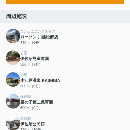
周辺施設
コンビニエンスストア
ローソン 川越松郷店
440ｍ（6分）
公園
伊佐沼児童遊園
500ｍ（7分）
温泉
小江戸温泉 KASHIBA
600ｍ（8分）
保育園
風の子第二保育園
600ｍ（8分）
公民館
伊佐沼公民館
750ｍ（10分）