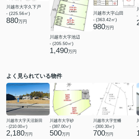
川越市大字久下戸
川越市大字山田
- (225.56㎡)
-
880
- (363.42㎡)
万円
980
万円
川越市大字池辺
- (205.50㎡)
1,490
万円
よく見られている物件
川越市大字天沼新田
川越市大字砂
川越市大字笠幡
- (210.00㎡)
- (387.00㎡)
- (300.30㎡)
-
2,180
500
700
万円
万円
万円