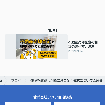
NEXT
不動産売却査定の相
場の調べ方と注意点
は？高く売るための
2022.09.14
方法をご紹介
売
ブログ
住宅を建築した際におこなう儀式についてご紹介
株式会社アジア住宅販売