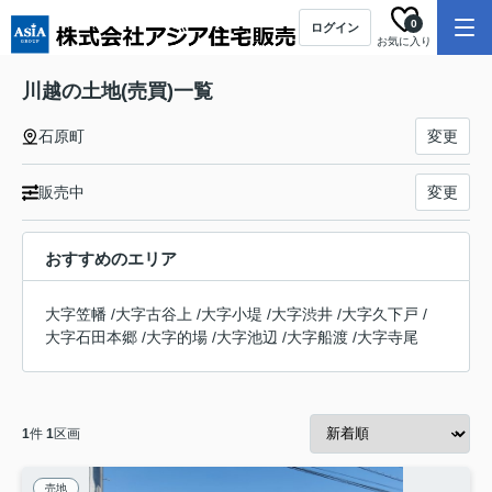
0
ログイン
お気に入り
川越の土地(売買)一覧
石原町
変更
販売中
変更
おすすめのエリア
大字笠幡
/
大字古谷上
/
大字小堤
/
大字渋井
/
大字久下戸
/
大字石田本郷
/
大字的場
/
大字池辺
/
大字船渡
/
大字寺尾
1
件
1
区画
売地