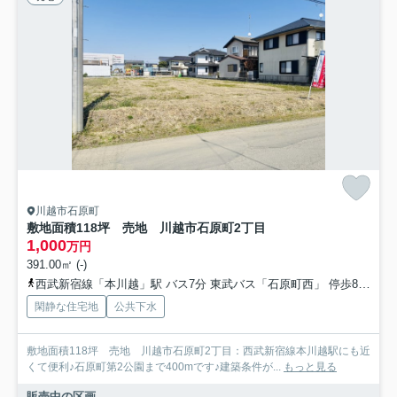
川越市石原町
敷地面積118坪 売地 川越市石原町2丁目
1,000
万円
391.00㎡ (-)
西武新宿線「本川越」駅 バス7分 東武バス「石原町西」 停歩8分
川
閑静な住宅地
公共下水
敷地面積118坪 売地 川越市石原町2丁目：西武新宿線本川越駅にも近
くて便利♪石原町第2公園まで400mです♪建築条件が...
もっと見る
販売中の区画