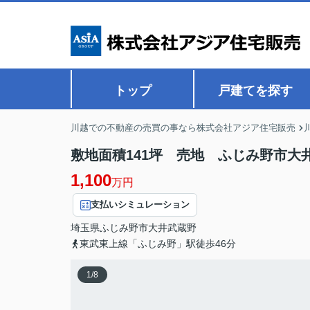
トップ
戸建てを探す
川越での不動産の売買の事なら株式会社アジア住宅販売
敷地面積141坪 売地 ふじみ野市大
1,100
万円
支払いシミュレーション
埼玉県
ふじみ野市
大井武蔵野
東武東上線「ふじみ野」駅徒歩46分
1
/
8