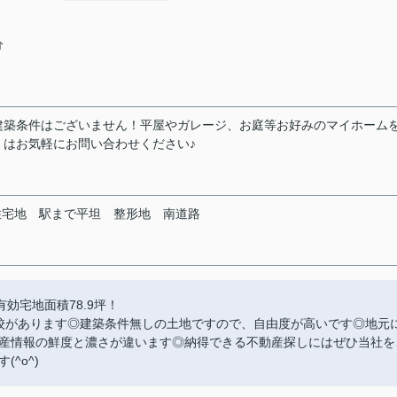
分
建築条件はございません！平屋やガレージ、お庭等お好みのマイホーム
くはお気軽にお問い合わせください♪
住宅地
駅まで平坦
整形地
南道路
有効宅地面積78.9坪！
校があります◎建築条件無しの土地ですので、自由度が高いです◎地元
産情報の鮮度と濃さが違います◎納得できる不動産探しにはぜひ当社を
^o^)