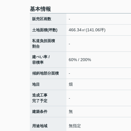
基本情報
-
販売区画数
466.34㎡(141.06坪)
土地面積(坪数)
私道負担面積
-
割合
建ぺい率 /
60% / 200%
容積率
-
傾斜地部分面積
畑
地目
造成工事
-
完了予定
無
建築条件
無指定
用途地域