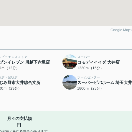
Google Ma
ンビニエンスストア
スーパー
ブンイレブン 川越下赤坂店
コモディイイダ 大井店
00ｍ（12分）
1230ｍ（16分）
役所・区役所
ホームセンター
じみ野市大井総合支所
スーパービバホーム 埼玉大
800ｍ（23分）
1800ｍ（23分）
月々の支払額
円
の金額と異なる場合があります。