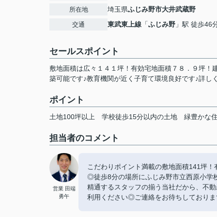
埼玉県
ふじみ野市
大井武蔵野
所在地
東武東上線
「
ふじみ野
」駅 徒歩46
交通
セールスポイント
敷地面積は広々１４１坪！有効宅地面積７８．９坪！
築可能です♪教育機関が近く子育て環境良好です♪詳し
ポイント
土地100坪以上
学校徒歩15分以内の土地
緑豊かな
担当者のコメント
こだわりポイント満載の敷地面積141坪！
◎徒歩8分の場所にふじみ野市立西原小学
精通するスタッフの揃う当社だから、不動
営業 田端
勇午
利用ください◎ご連絡をお待ちしております(