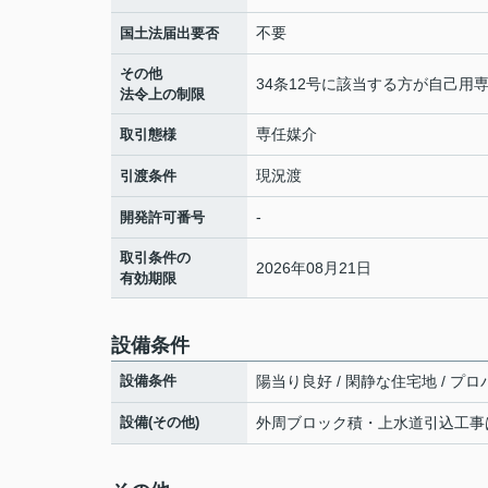
不要
国土法届出要否
その他
34条12号に該当する方が自己
法令上の制限
専任媒介
取引態様
現況渡
引渡条件
-
開発許可番号
取引条件の
2026年08月21日
有効期限
設備条件
設備条件
陽当り良好 / 閑静な住宅地 / プロ
設備(その他)
外周ブロック積・上水道引込工事