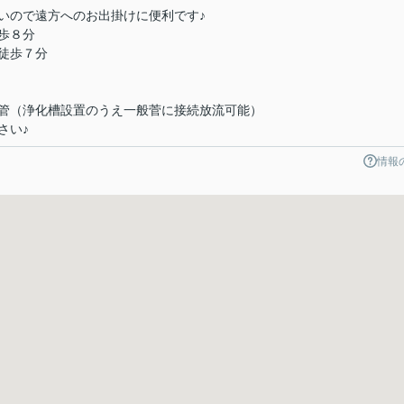
いので遠方へのお出掛けに便利です♪
歩８分
徒歩７分
管（浄化槽設置のうえ一般菅に接続放流可能）
さい♪
情報