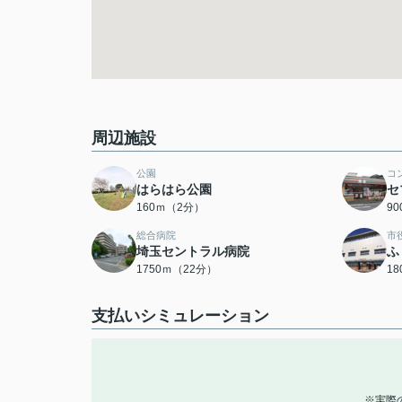
周辺施設
公園
コ
はらはら公園
セ
160ｍ（2分）
9
総合病院
市
埼玉セントラル病院
ふ
1750ｍ（22分）
1
支払いシミュレーション
※実際