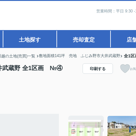
営業時間：平日 9:30 -
土地探す
売却査定
店
敷地面積141坪 売地 ふじみ野市大井武蔵野
全1区
川越の土地(売買)一覧
井武蔵野 全1区画 №④
印刷する
お気