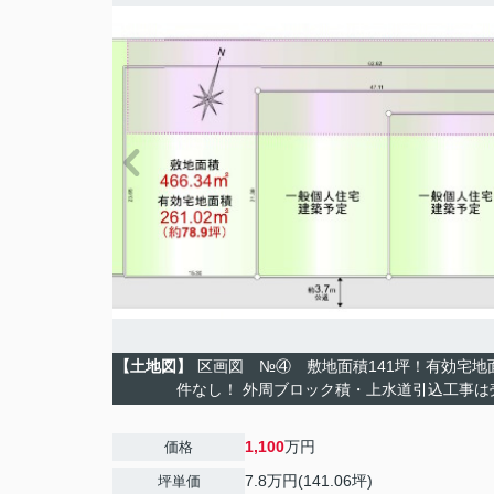
【土地図】
区画図 №④ 敷地面積141坪！有効宅地
件なし！ 外周ブロック積・上水道引込工事は
1,100
万円
価格
7.8万円(141.06坪)
坪単価