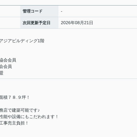
-
管理コード
2026年08月21日
次回更新予定日
 アジアビルディング1階
協会会員
会会員
盟
積７８.９坪！
務店で建築可能です♪
性能や設備にもこだわれます！
工事売主負担！