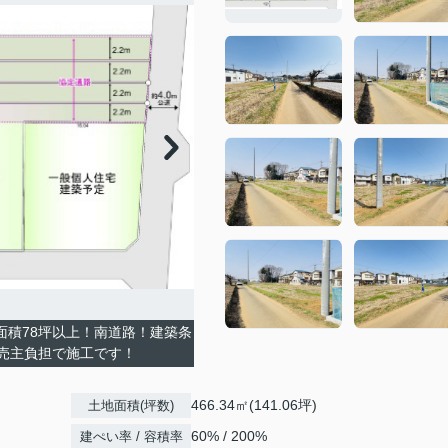
面積78坪以上！南道路！建築条
売主負担で施工です！
466.34㎡(141.06坪)
土地面積(坪数)
60% / 200%
建ぺい率 / 容積率