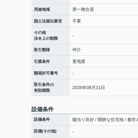
第一種住居
用途地域
不要
国土法届出要否
その他
-
法令上の制限
仲介
取引態様
更地渡
引渡条件
-
開発許可番号
取引条件の
2026年08月21日
有効期限
設備条件
設備条件
陽当り良好 / 閑静な住宅地 / 都市ガ
設備(その他)
-