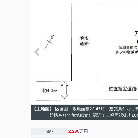
【土地図】
区画図 敷地面積22.46坪、建築条件なし
通路ありで角地感覚）駅近！上福岡駅徒歩10
2,280
万円
価格