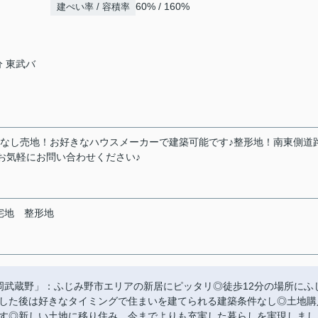
60% / 160%
建ぺい率 / 容積率
分 東武バ
条件なし売地！お好きなハウスメーカーで建築可能です♪整形地！南東側道
お気軽にお問い合わせください♪
宅地
整形地
福岡武蔵野」：ふじみ野市エリアの新居にピッタリ◎徒歩12分の場所にふ
した後は好きなタイミングで住まいを建てられる建築条件なし◎土地購
す◎新しい土地に移り住み、今までよりも充実した暮らしを実現しまし