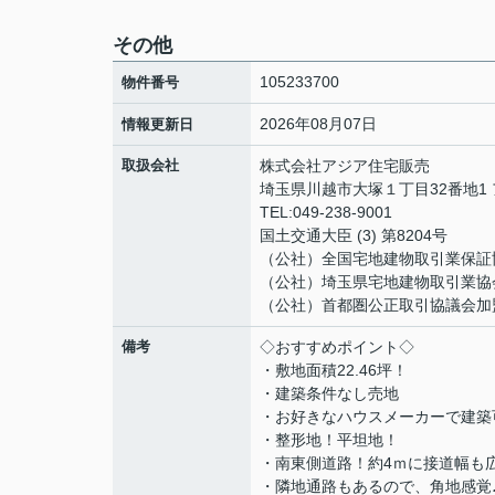
その他
105233700
物件番号
2026年08月07日
情報更新日
取扱会社
株式会社アジア住宅販売
埼玉県川越市大塚１丁目32番地1
TEL:049-238-9001
国土交通大臣 (3) 第8204号
（公社）全国宅地建物取引業保証
（公社）埼玉県宅地建物取引業協
（公社）首都圏公正取引協議会加
備考
◇おすすめポイント◇
・敷地面積22.46坪！
・建築条件なし売地
・お好きなハウスメーカーで建築
・整形地！平坦地！
・南東側道路！約4ｍに接道幅も
・隣地通路もあるので、角地感覚