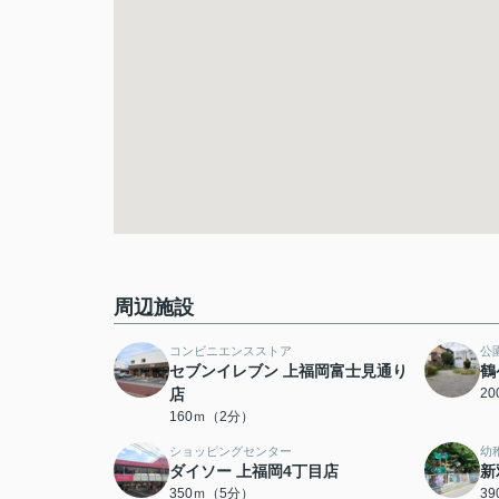
周辺施設
コンビニエンスストア
公
セブンイレブン 上福岡富士見通り
鶴
店
2
160ｍ（2分）
ショッピングセンター
幼
ダイソー 上福岡4丁目店
新
350ｍ（5分）
3