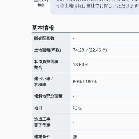
営業 野村
和康
う◎土地情報は当社でお探しいただけます◎
基本情報
-
販売区画数
74.28㎡(22.46坪)
土地面積(坪数)
私道負担面積
13.53㎡
割合
建ぺい率 /
60% / 160%
容積率
-
傾斜地部分面積
宅地
地目
造成工事
-
完了予定
無
建築条件