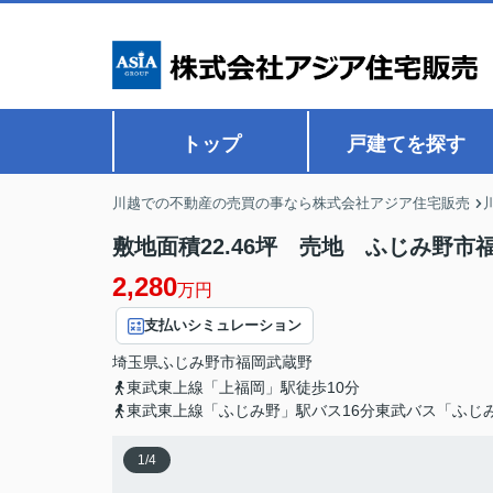
トップ
戸建てを探す
川越での不動産の売買の事なら株式会社アジア住宅販売
敷地面積22.46坪 売地 ふじみ野市
2,280
万円
支払いシミュレーション
埼玉県
ふじみ野市
福岡武蔵野
東武東上線「上福岡」駅徒歩10分
東武東上線「ふじみ野」駅バス16分東武バス「ふじ
1
/
4