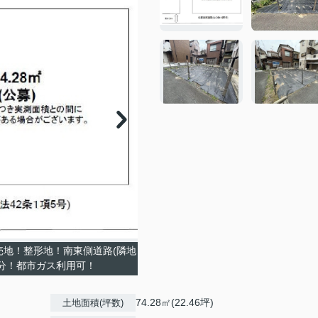
売地！整形地！南東側道路(隣地
分！都市ガス利用可！
74.28㎡(22.46坪)
土地面積(坪数)