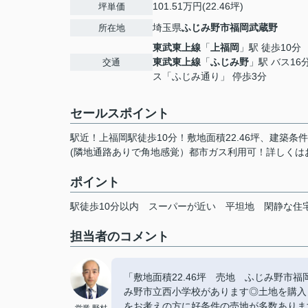
101.51万円(22.46坪)
坪単価
埼玉県
ふじみ野市
福岡武蔵野
所在地
東武東上線
「
上福岡
」駅 徒歩10分
東武東上線
「
ふじみ野
」駅 バス16
交通
ス「ふじみ通り」 停歩3分
セールスポイント
駅近！上福岡駅徒歩10分！敷地面積22.46坪、建築
(隣地通路ありで角地感覚）都市ガス利用可！詳しくは
ポイント
駅徒歩10分以内
スーパーが近い
平坦地
閑静な住
担当者のコメント
「敷地面積22.46坪 売地 ふじみ野市
み野市立西小学校があります◎土地を購入
をお考えの方に好条件の売地が多数ありま