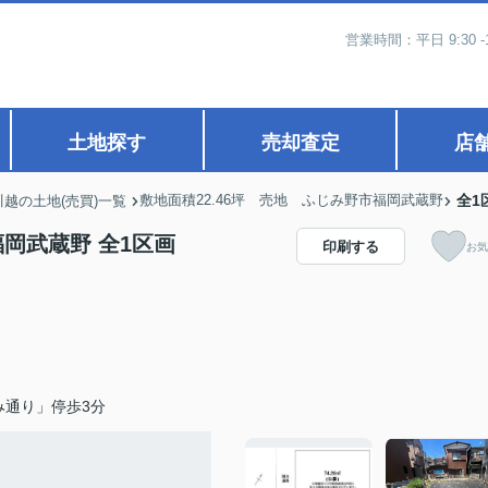
営業時間：平日 9:30 -
土地探す
売却査定
店
敷地面積22.46坪 売地 ふじみ野市福岡武蔵野
全1
川越の土地(売買)一覧
福岡武蔵野 全1区画
印刷する
お気
み通り」停歩3分