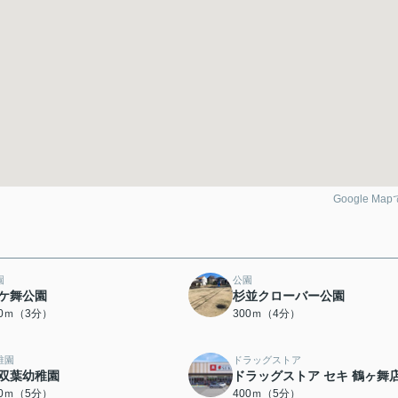
Google Ma
園
公園
ケ舞公園
杉並クローバー公園
00ｍ（3分）
300ｍ（4分）
稚園
ドラッグストア
双葉幼稚園
ドラッグストア セキ 鶴ヶ舞
90ｍ（5分）
400ｍ（5分）