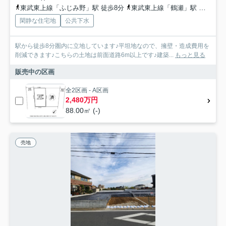
東武東上線「ふじみ野」駅 徒歩8分
東武東上線「鶴瀬」駅 徒歩29分
閑静な住宅地
公共下水
駅から徒歩8分圏内に立地しています♪平坦地なので、擁壁・造成費用を
削減できます♪こちらの土地は前面道路6m以上です♪建築...
もっと見る
販売中の区画
全2区画 - A区画
2,480万円
88.00㎡ (-)
売地