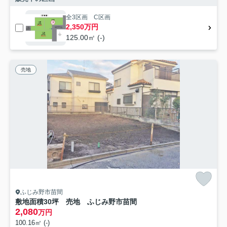
全3区画 C区画
2,350万円
125.00㎡ (-)
売地
ふじみ野市苗間
敷地面積30坪 売地 ふじみ野市苗間
2,080
万円
100.16㎡ (-)