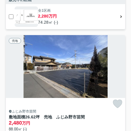
全1区画
2,280万円
74.28㎡ (-)
売地
ふじみ野市苗間
敷地面積26.62坪 売地 ふじみ野市苗間
2,480
万円
88.00㎡ (-)