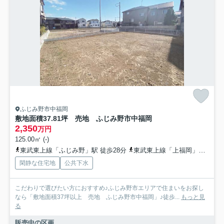
ふじみ野市中福岡
敷地面積37.81坪 売地 ふじみ野市中福岡
2,350
万円
125.00㎡ (-)
東武東上線「ふじみ野」駅 徒歩28分
東武東上線「上福岡」駅 徒歩29分
閑静な住宅地
公共下水
こだわりで選びたい方におすすめ♪ふじみ野市エリアで住まいをお探し
なら「敷地面積37坪以上 売地 ふじみ野市中福岡」♪徒歩...
もっと見
る
販売中の区画