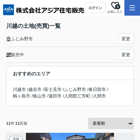
0
ログイン
お気に入り
川越の土地(売買)一覧
ふじみ野市
変更
販売中
変更
おすすめのエリア
川越市
/
越谷市
/
富士見市
/
ふじみ野市
/
春日部市
/
鶴ヶ島市
/
狭山市
/
蓮田市
/
入間郡三芳町
/
入間市
11
件
11
区画
売地