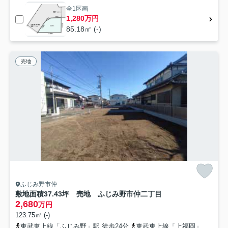
全1区画
1,280万円
85.18㎡ (-)
売地
ふじみ野市仲
敷地面積37.43坪 売地 ふじみ野市仲二丁目
2,680
万円
123.75㎡ (-)
東武東上線「ふじみ野」駅 徒歩24分
東武東上線「上福岡」駅 徒歩28分