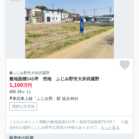
ふじみ野市大井武蔵野
敷地面積141坪 売地 ふじみ野市大井武蔵野
1,100
万円
466.34㎡ (-)
東武東上線「ふじみ野」駅 徒歩46分
閑静な住宅地
こだわりポイント満載の敷地面積141坪！有効宅地面積78.9坪！ ◎徒
歩8分の場所にふじみ野市立西原小学校があります◎...
もっと見る
販売中の区画