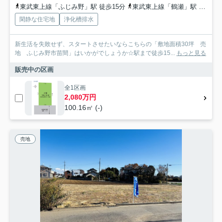
東武東上線「ふじみ野」駅 徒歩15分
東武東上線「鶴瀬」駅 徒歩27分
閑静な住宅地
浄化槽排水
新生活を失敗せず、スタートさせたいならこちらの「敷地面積30坪 売
地 ふじみ野市苗間」はいかがでしょうか☆駅まで徒歩15...
もっと見る
販売中の区画
全1区画
2,080万円
100.16㎡ (-)
売地