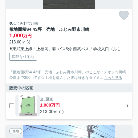
ふじみ野市川崎
敷地面積64.43坪 売地 ふじみ野市川崎
1,000
万円
213.00㎡ (-)
東武東上線「上福岡」駅 バス6分 西武バス「学校入口（ふじみ野市）」 停歩5分
閑静な住宅地
「敷地面積64.43坪 売地 ふじみ野市川崎」のここがイチオシ☆川崎
公園まで300mです☆土地を購入した後は好きなタイミ...
もっと見る
販売中の区画
全1区画
1,000万円
213.00㎡ (-)
売地