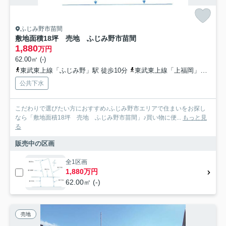
ふじみ野市苗間
敷地面積18坪 売地 ふじみ野市苗間
1,880
万円
62.00㎡ (-)
東武東上線「ふじみ野」駅 徒歩10分
東武東上線「上福岡」駅 バス10分 市内循環ワゴン ふじみん号「苗間」 停歩1分
公共下水
こだわりで選びたい方におすすめ♪ふじみ野市エリアで住まいをお探し
なら「敷地面積18坪 売地 ふじみ野市苗間」♪買い物に便...
もっと見
る
販売中の区画
全1区画
1,880万円
62.00㎡ (-)
売地