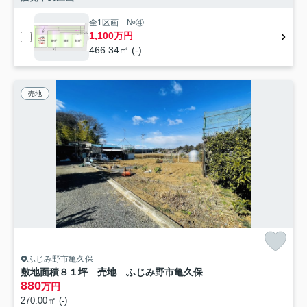
全1区画 №④
1,100万円
466.34㎡ (-)
売地
ふじみ野市亀久保
敷地面積８１坪 売地 ふじみ野市亀久保
880
万円
270.00㎡ (-)