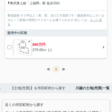
東武東上線「上福岡」駅 徒歩33分
敷地面積 ８０坪以上！南、西、北の三方道路です！建築条件はございま
せん！ご家族の理想のマイホームを建てられます♪詳しくは...
もっと見
る
販売中の区画
880万円
270.00㎡ (-)
1
売
【土地(売買)】を市区町村から探す
川越の土地(売買)一覧
近くの市区町村から探す