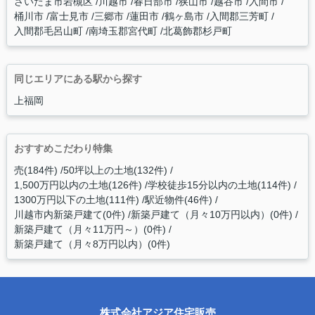
さいたま市岩槻区
川越市
春日部市
狭山市
越谷市
入間市
桶川市
富士見市
三郷市
蓮田市
鶴ヶ島市
入間郡三芳町
入間郡毛呂山町
南埼玉郡宮代町
北葛飾郡杉戸町
同じエリアにある駅から探す
上福岡
おすすめこだわり特集
売(184件)
50坪以上の土地(132件)
1,500万円以内の土地(126件)
学校徒歩15分以内の土地(114件)
1300万円以下の土地(111件)
駅近物件(46件)
川越市内新築戸建て(0件)
新築戸建て（月々10万円以内）(0件)
新築戸建て（月々11万円～）(0件)
新築戸建て（月々8万円以内）(0件)
株式会社アジア住宅販売