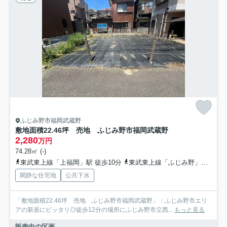
ふじみ野市福岡武蔵野
敷地面積22.46坪 売地 ふじみ野市福岡武蔵野
2,280
万円
74.28㎡ (-)
東武東上線「上福岡」駅 徒歩10分
東武東上線「ふじみ野」駅 バス16分 東武バス「ふじみ通り」 停歩3分
閑静な住宅地
公共下水
「敷地面積22.46坪 売地 ふじみ野市福岡武蔵野」：ふじみ野市エリ
アの新居にピッタリ◎徒歩12分の場所にふじみ野市立西...
もっと見る
販売中の区画