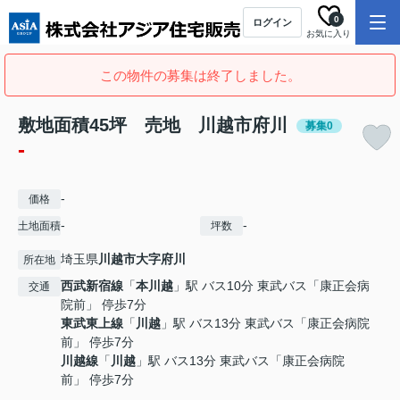
0
ログイン
お気に入り
この物件の募集は終了しました。
敷地面積45坪 売地 川越市府川
募集0
-
-
価格
-
-
土地面積
坪数
埼玉県
川越市
大字府川
所在地
西武新宿線
「
本川越
」駅 バス10分 東武バス「康正会病
交通
院前」 停歩7分
東武東上線
「
川越
」駅 バス13分 東武バス「康正会病院
前」 停歩7分
川越線
「
川越
」駅 バス13分 東武バス「康正会病院
前」 停歩7分