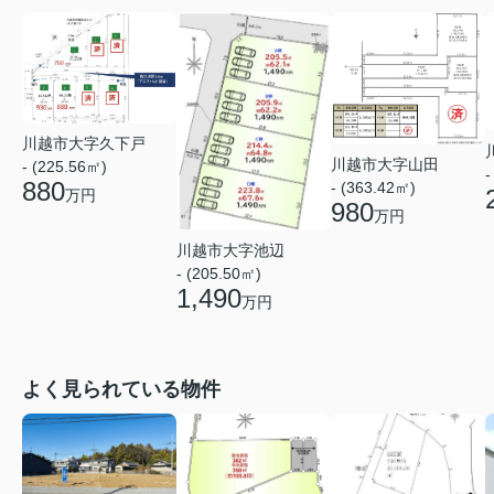
川越市大字久下戸
川越市大字山田
- (225.56㎡)
-
880
- (363.42㎡)
万円
980
万円
川越市大字池辺
- (205.50㎡)
1,490
万円
よく見られている物件