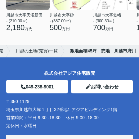
川越市大字天沼新田
川越市大字砂
川越市大字笠幡
- (210.00㎡)
- (387.00㎡)
- (300.30㎡)
-
2,180
500
700
万円
万円
万円
売
川越の土地(売買)一覧
敷地面積45坪 売地 川越市府川
株式会社アジア住宅販売
049-238-9001
お問い合わせ
〒350-1129
埼玉県川越市大塚１丁目32番地1 アジアビルディング1階
営業時間：
平日 9:30 -18:30 休日 9:00 -18:00
定休日：
水曜日