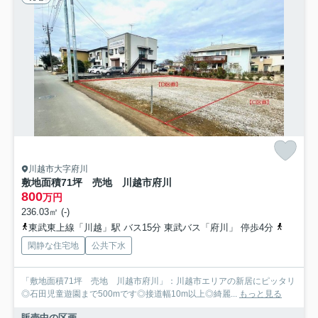
川越市大字府川
敷地面積71坪 売地 川越市府川
800
万円
236.03㎡ (-)
東武東上線「川越」駅 バス15分 東武バス「府川」 停歩4分
西武新宿
閑静な住宅地
公共下水
「敷地面積71坪 売地 川越市府川」：川越市エリアの新居にピッタリ
◎石田児童遊園まで500mです◎接道幅10m以上◎綺麗...
もっと見る
販売中の区画