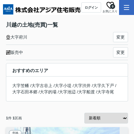
0
ログイン
お気に入り
川越の土地(売買)一覧
大字府川
変更
販売中
変更
おすすめのエリア
大字笠幡
/
大字古谷上
/
大字小堤
/
大字渋井
/
大字久下戸
/
大字石田本郷
/
大字的場
/
大字池辺
/
大字船渡
/
大字寺尾
1
件
1
区画
売地