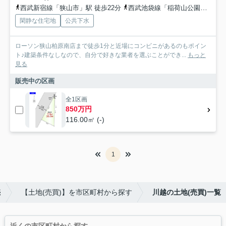
西武新宿線「狭山市」駅 徒歩22分
西武池袋線「稲荷山公園」駅 徒歩30分
閑静な住宅地
公共下水
ローソン狭山柏原南店まで徒歩1分と近場にコンビニがあるのもポイン
ト♪建築条件なしなので、自分で好きな業者を選ぶことができ...
もっと
見る
販売中の区画
全1区画
850万円
116.00㎡ (-)
1
売
【土地(売買)】を市区町村から探す
川越の土地(売買)一覧