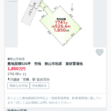
狭山市柏原
敷地面積526坪 売地 狭山市柏原 資材置場他
1,850
万円
1741.00㎡ (-)
川越線「笠幡」駅 徒歩32分
閑静な住宅地
浄化槽排水
広々とした敷地面積520坪以上！資材置場用地、駐車場用地に適してい
ます！詳しくはお気軽にお問い合わせください♪
販売中の区画