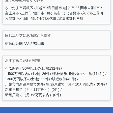
近くの市区町村から探す
さいたま市岩槻区
川越市
春日部市
越谷市
入間市
桶川市
富士見市
三郷市
蓮田市
鶴ヶ島市
ふじみ野市
入間郡三芳町
入間郡毛呂山町
南埼玉郡宮代町
北葛飾郡杉戸町
同じエリアにある駅から探す
稲荷山公園
入曽
狭山市
おすすめこだわり特集
売(184件)
50坪以上の土地(132件)
1,500万円以内の土地(126件)
学校徒歩15分以内の土地(114件)
1300万円以下の土地(111件)
駅近物件(46件)
川越市内新築戸建て(0件)
新築戸建て（月々10万円以内）(0件)
新築戸建て（月々11万円～）(0件)
新築戸建て（月々8万円以内）(0件)