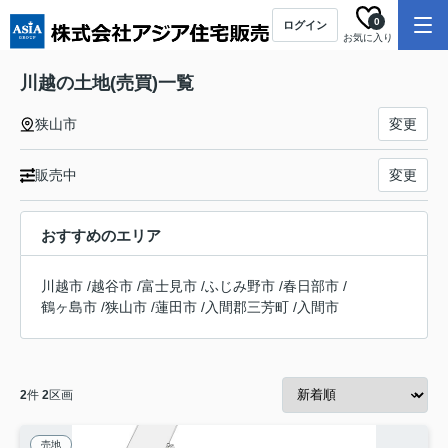
0
ログイン
お気に入り
川越の土地(売買)一覧
狭山市
変更
販売中
変更
おすすめのエリア
川越市
/
越谷市
/
富士見市
/
ふじみ野市
/
春日部市
/
鶴ヶ島市
/
狭山市
/
蓮田市
/
入間郡三芳町
/
入間市
2
件
2
区画
売地