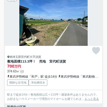
南埼玉郡宮代町大字須賀
敷地面積113.3坪！ 売地 宮代町須賀
700
万円
374.63㎡ (-)
東武伊勢崎線「和戸」駅 徒歩14分
東武伊勢崎線「東武動物公園」駅 徒歩23分
閑静な住宅地
浄化槽排水
駅まで徒歩14分！敷地面積は広々113坪！建築条件はありませんので、
お好きなハウスメーカーで理想のマイホームを建てられま...
もっと見る
販売中の区画