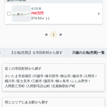
全1区画
700万円
374.63㎡ (-)
1
売
【土地(売買)】を市区町村から探す
川越の土地(売買)一覧
近くの市区町村から探す
さいたま市岩槻区
川越市
春日部市
狭山市
越谷市
入間市
桶川市
富士見市
三郷市
蓮田市
鶴ヶ島市
ふじみ野市
入間郡三芳町
入間郡毛呂山町
北葛飾郡杉戸町
同じエリアにある駅から探す