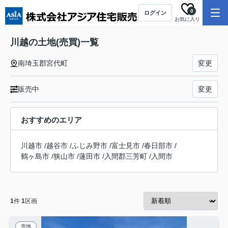
0
ログイン
お気に入り
川越の土地(売買)一覧
南埼玉郡宮代町
変更
販売中
変更
おすすめのエリア
川越市
/
越谷市
/
ふじみ野市
/
富士見市
/
春日部市
/
鶴ヶ島市
/
狭山市
/
蓮田市
/
入間郡三芳町
/
入間市
1
件
1
区画
売地