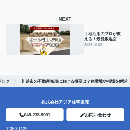
NEXT
土地活用のプロが教
える！最低敷地面積
と分筆で損しない3ス
2024.10.02
テップを解説
ブログ
川越市の不動産売却における概要は？住環境や相場を解説
株式会社アジア住宅販売
049-238-9001
お問い合わせ
〒350-1129