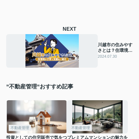
NEXT
川越市の住みやす
さとは？住環境や
子育て支援をご紹
2024.07.30
介
”不動産管理”おすすめ記事
不動産管理
不動産管理
投資としての住宅販売で気をつ
プレミアムマンションの魅力を