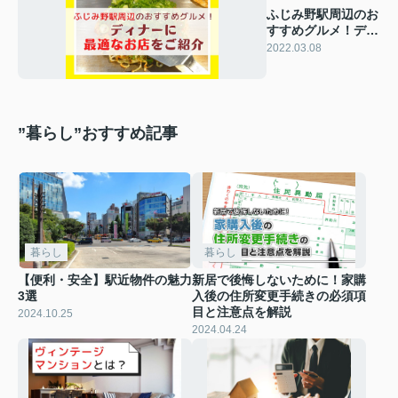
ふじみ野駅周辺のお
すすめグルメ！ディ
ナーに最適なお店を
2022.03.08
ご紹介
”暮らし”おすすめ記事
暮らし
暮らし
【便利・安全】駅近物件の魅力
新居で後悔しないために！家購
3選
入後の住所変更手続きの必須項
目と注意点を解説
2024.10.25
2024.04.24