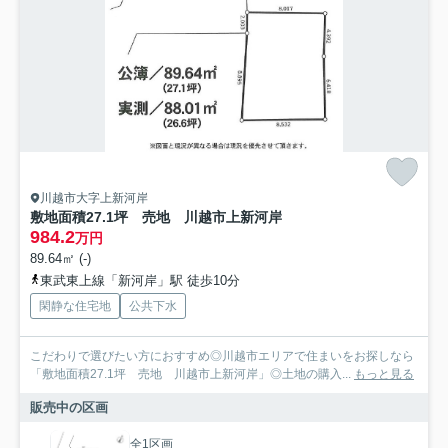
川越市大字上新河岸
敷地面積27.1坪 売地 川越市上新河岸
984.2
万円
89.64㎡ (-)
東武東上線「新河岸」駅 徒歩10分
閑静な住宅地
公共下水
こだわりで選びたい方におすすめ◎川越市エリアで住まいをお探しなら
「敷地面積27.1坪 売地 川越市上新河岸」◎土地の購入...
もっと見る
販売中の区画
全1区画