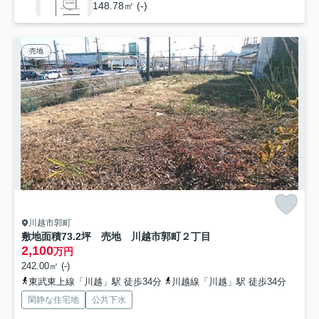
148.78㎡ (-)
売地
川越市郭町
敷地面積73.2坪 売地 川越市郭町２丁目
2,100
万円
242.00㎡ (-)
東武東上線「川越」駅 徒歩34分
川越線「川越」駅 徒歩34分
閑静な住宅地
公共下水