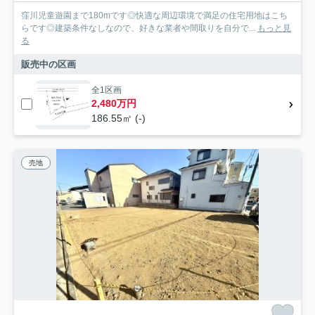
窪川児童遊園まで180mです◎快適な周辺環境で満足の住宅用地はこち
らです◎建築条件なしなので、好きな業者や間取りを自分で...
もっと見
る
販売中の区画
全1区画
2,480万円
186.55㎡ (-)
売地