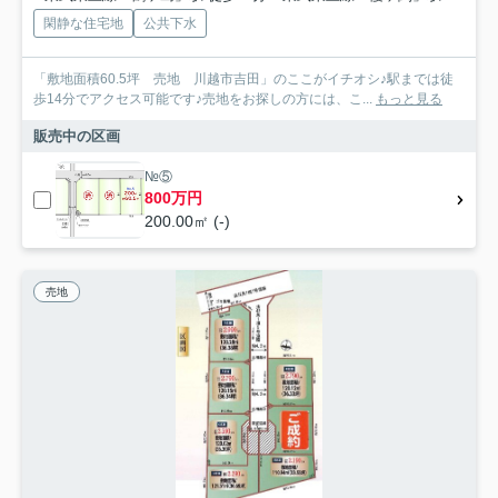
閑静な住宅地
公共下水
「敷地面積60.5坪 売地 川越市吉田」のここがイチオシ♪駅までは徒
歩14分でアクセス可能です♪売地をお探しの方には、こ...
もっと見る
販売中の区画
№⑤
800万円
200.00㎡ (-)
売地