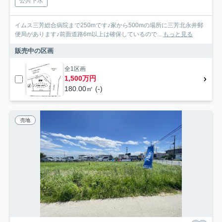
公共下水
イムス三芳総合病院まで250mです♪家から500mの場所に三芳北永井郵
便局があります♪前面道路6m以上は確保しているので...
もっと見る
販売中の区画
全1区画
1,500万円
180.00㎡ (-)
売地