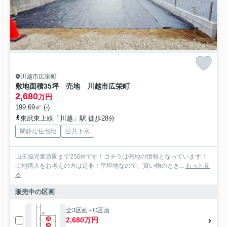
川越市広栄町
敷地面積35坪 売地 川越市広栄町
2,680
万円
199.69㎡ (-)
東武東上線「川越」駅 徒歩28分
閑静な住宅地
公共下水
山王脇児童遊園まで250mです！コチラは売地の情報となっています！
土地購入をお考えの方は是非！平坦地なので、買い物のとき...
もっと見
る
販売中の区画
全3区画 - C区画
2,680万円