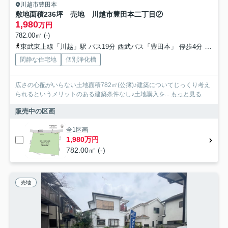
川越市豊田本
敷地面積236坪 売地 川越市豊田本二丁目②
1,980
万円
782.00㎡ (-)
東武東上線「川越」駅 バス19分 西武バス「豊田本」 停歩4分
川越線
閑静な住宅地
個別浄化槽
広さの心配がいらない土地面積782㎡(公簿)♪建築についてじっくり考え
られるというメリットのある建築条件なし♪土地購入を...
もっと見る
販売中の区画
全1区画
1,980万円
782.00㎡ (-)
売地