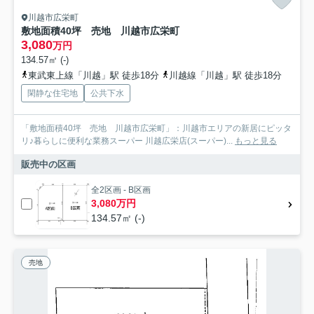
川越市広栄町
敷地面積40坪 売地 川越市広栄町
3,080
万円
134.57㎡ (-)
東武東上線「川越」駅 徒歩18分
川越線「川越」駅 徒歩18分
閑静な住宅地
公共下水
「敷地面積40坪 売地 川越市広栄町」：川越市エリアの新居にピッタ
リ♪暮らしに便利な業務スーパー 川越広栄店(スーパー)...
もっと見る
販売中の区画
全2区画 - B区画
3,080万円
134.57㎡ (-)
売地