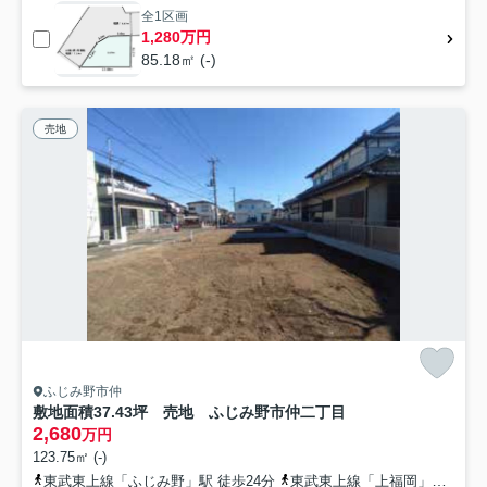
全1区画
1,280万円
85.18㎡ (-)
売地
ふじみ野市仲
敷地面積37.43坪 売地 ふじみ野市仲二丁目
2,680
万円
123.75㎡ (-)
東武東上線「ふじみ野」駅 徒歩24分
東武東上線「上福岡」駅 徒歩28分