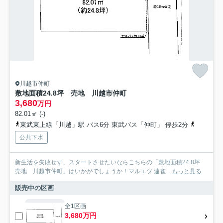
川越市仲町
敷地面積24.8坪 売地 川越市仲町
3,680
万円
82.01㎡ (-)
東武東上線「川越」駅 バス6分 東武バス「仲町」 停歩2分
川越線「
公共下水
新生活を失敗せず、スタートさせたいならこちらの「敷地面積24.8坪
売地 川越市仲町」はいかがでしょうか！マルエツ 連雀...
もっと見る
販売中の区画
全1区画
3,680万円