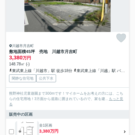
川越市月吉町
敷地面積45坪 売地 川越市月吉町
3,380
万円
148.78㎡ (-)
東武東上線「川越市」駅 徒歩18分
東武東上線「川越」駅 バス10分 川越シャトル「月吉町郵便局」 停歩3分
閑静な住宅地
公共下水
熊野神社児童遊園まで300mです！マイホームをお考えの方には、こち
らの住宅用地！3方面から道路に囲まれているので、家を建...
もっと見
る
販売中の区画
全1区画
3,380万円