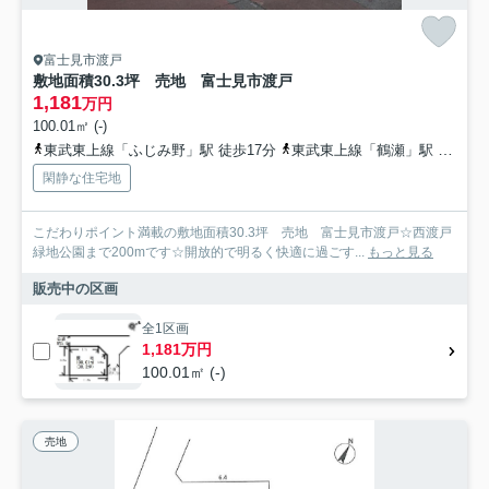
富士見市渡戸
敷地面積30.3坪 売地 富士見市渡戸
1,181
万円
100.01㎡ (-)
東武東上線「ふじみ野」駅 徒歩17分
東武東上線「鶴瀬」駅 徒歩24分
閑静な住宅地
こだわりポイント満載の敷地面積30.3坪 売地 富士見市渡戸☆西渡戸
緑地公園まで200mです☆開放的で明るく快適に過ごす...
もっと見る
販売中の区画
全1区画
1,181万円
100.01㎡ (-)
売地