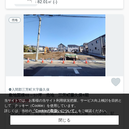
82.01㎡ (-)
売地
入間郡三芳町大字藤久保
敷地面積48～57坪 売地 三芳町藤久保4期
2,980
当サイトでは、お客様の当サイト利用状況把握、サービス向上検討を目的と
万円
して、クッキー（Cookie）を使用しています。
189.61㎡ (-)
詳しくは、当社の
「Cookieの取扱いについて」
をご確認ください。
東武東上線「鶴瀬」駅 徒歩16分
東武東上線「ふじみ野」駅 徒歩21分
閉じる
閑静な住宅地
公共下水