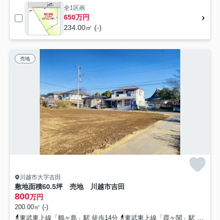
全1区画
650万円
234.00㎡ (-)
売地
川越市大字吉田
敷地面積60.5坪 売地 川越市吉田
800
万円
200.00㎡ (-)
東武東上線「鶴ヶ島」駅 徒歩14分
東武東上線「霞ヶ関」駅 徒歩25分