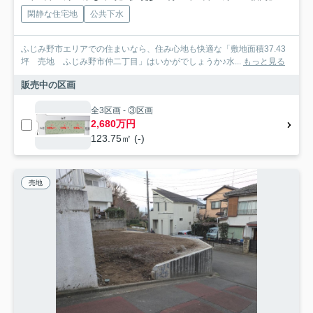
閑静な住宅地
公共下水
ふじみ野市エリアでの住まいなら、住み心地も快適な「敷地面積37.43
坪 売地 ふじみ野市仲二丁目」はいかがでしょうか♪水...
もっと見る
販売中の区画
全3区画 - ③区画
2,680万円
123.75㎡ (-)
売地