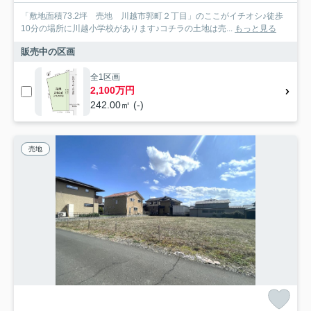
「敷地面積73.2坪 売地 川越市郭町２丁目」のここがイチオシ♪徒歩
10分の場所に川越小学校があります♪コチラの土地は売...
もっと見る
販売中の区画
全1区画
2,100万円
242.00㎡ (-)
売地