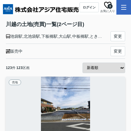
0
ログイン
お気に入り
川越の土地(売買)一覧(2ページ目)
池袋駅,北池袋駅,下板橋駅,大山駅,中板橋駅,ときわ台駅,上板橋駅,東武練馬駅,下赤塚駅,成増駅,和光市駅,朝霞駅,朝霞台駅,志木駅,柳瀬川駅,みずほ台駅,鶴瀬駅,ふじみ野駅,上福岡駅,新河岸駅,川越駅,川越市駅,霞ヶ関駅,鶴ヶ島駅,若葉駅,坂戸駅,北坂戸駅,高坂駅,東松山駅,森林公園駅,つきのわ駅,武蔵嵐山駅,小川町駅,東武竹沢駅,みなみ寄居駅,男衾駅,鉢形駅,玉淀駅,寄居駅
変更
販売中
変更
123
件
123
区画
売地