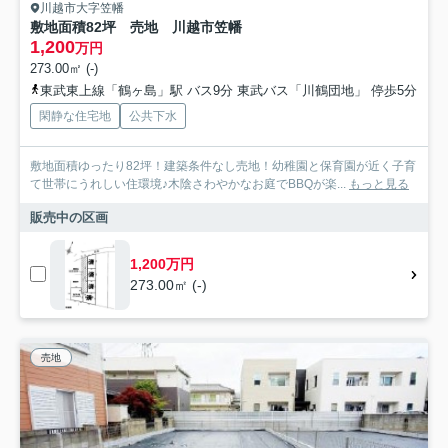
川越市大字笠幡
敷地面積82坪 売地 川越市笠幡
1,200
万円
273.00㎡ (-)
東武東上線「鶴ヶ島」駅 バス9分 東武バス「川鶴団地」 停歩5分
閑静な住宅地
公共下水
敷地面積ゆったり82坪！建築条件なし売地！幼稚園と保育園が近く子育
て世帯にうれしい住環境♪木陰さわやかなお庭でBBQが楽...
もっと見る
販売中の区画
1,200万円
273.00㎡ (-)
売地