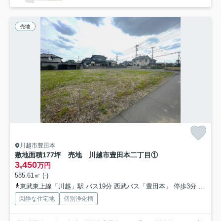
売地
川越市豊田本
敷地面積177坪 売地 川越市豊田本二丁目①
3,450
万円
585.61㎡ (-)
東武東上線「川越」駅 バス19分 西武バス「豊田本」 停歩3分
川越線
閑静な住宅地
個別浄化槽