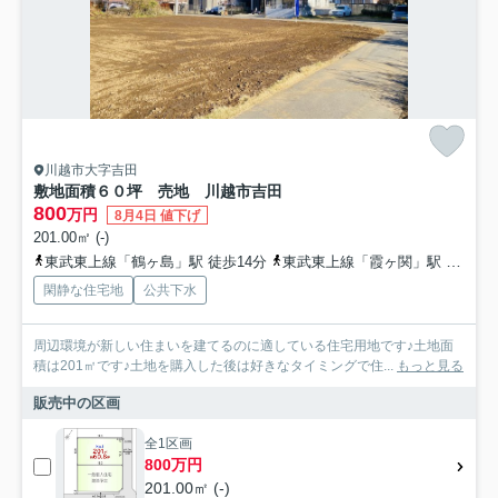
川越市大字吉田
敷地面積６０坪 売地 川越市吉田
800
万円
8月4日 値下げ
201.00㎡ (-)
東武東上線「鶴ヶ島」駅 徒歩14分
東武東上線「霞ヶ関」駅 徒歩25分
閑静な住宅地
公共下水
周辺環境が新しい住まいを建てるのに適している住宅用地です♪土地面
積は201㎡です♪土地を購入した後は好きなタイミングで住...
もっと見る
販売中の区画
全1区画
800万円
201.00㎡ (-)