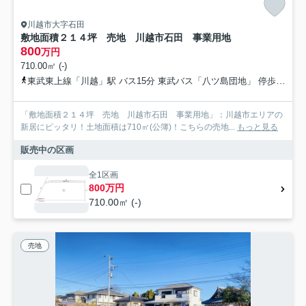
川越市大字石田
敷地面積２１４坪 売地 川越市石田 事業用地
800
万円
710.00㎡ (-)
東武東上線「川越」駅 バス15分 東武バス「八ツ島団地」 停歩1分
「敷地面積２１４坪 売地 川越市石田 事業用地」：川越市エリアの
新居にピッタリ！土地面積は710㎡(公簿)！こちらの売地...
もっと見る
販売中の区画
全1区画
800万円
710.00㎡ (-)
売地