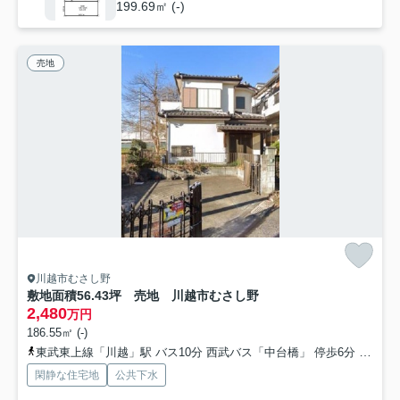
199.69㎡ (-)
売地
川越市むさし野
敷地面積56.43坪 売地 川越市むさし野
2,480
万円
186.55㎡ (-)
東武東上線「川越」駅 バス10分 西武バス「中台橋」 停歩6分
川越線
閑静な住宅地
公共下水