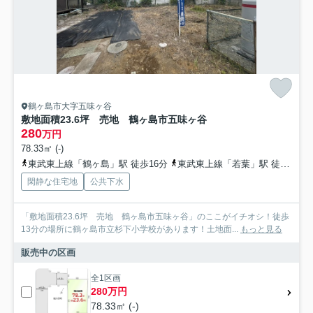
鶴ヶ島市大字五味ヶ谷
敷地面積23.6坪 売地 鶴ヶ島市五味ヶ谷
280
万円
78.33㎡ (-)
東武東上線「鶴ヶ島」駅 徒歩16分
東武東上線「若葉」駅 徒歩24分
閑静な住宅地
公共下水
「敷地面積23.6坪 売地 鶴ヶ島市五味ヶ谷」のここがイチオシ！徒歩
13分の場所に鶴ヶ島市立杉下小学校があります！土地面...
もっと見る
販売中の区画
全1区画
280万円
78.33㎡ (-)