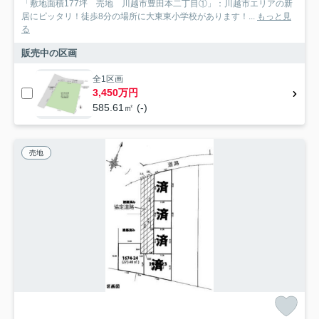
「敷地面積177坪 売地 川越市豊田本二丁目①」：川越市エリアの新
居にピッタリ！徒歩8分の場所に大東東小学校があります！...
もっと見
る
販売中の区画
全1区画
3,450万円
585.61㎡ (-)
売地