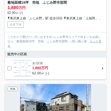
敷地面積18坪 売地 ふじみ野市苗間
1,880
万円
62.00㎡ (-)
東武東上線「ふじみ野」駅 徒歩10分
東武東上線「上福岡」駅 バス10分 市内循環ワゴン ふじみん号「苗間」 停歩1分
公共下水
こだわりで選びたい方におすすめ♪ふじみ野市エリアで住まいをお探し
なら「敷地面積18坪 売地 ふじみ野市苗間」♪買い物に便...
もっと見
る
販売中の区画
全1区画
1,880万円
62.00㎡ (-)
売地