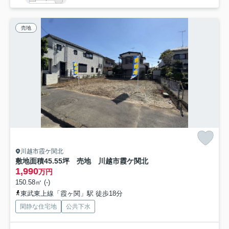
売地
川越市霞ケ関北
敷地面積45.55坪 売地 川越市霞ケ関北
1,990
万円
150.58㎡ (-)
東武東上線「霞ヶ関」駅 徒歩18分
閑静な住宅地
公共下水