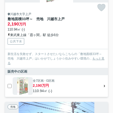
川越市大字上戸
敷地面積33坪～ 売地 川越市上戸
2,190
万円
110.94㎡ (-)
東武東上線「霞ヶ関」駅 徒歩6分
公共下水
新生活を失敗せず、スタートさせたいならこちらの「敷地面積33坪～
売地 川越市上戸」はいかがでしょうか☆住みやすい環境の...
もっと見
る
販売中の区画
全7区画 - G区画
2,190万円
110.94㎡ (-)
売地